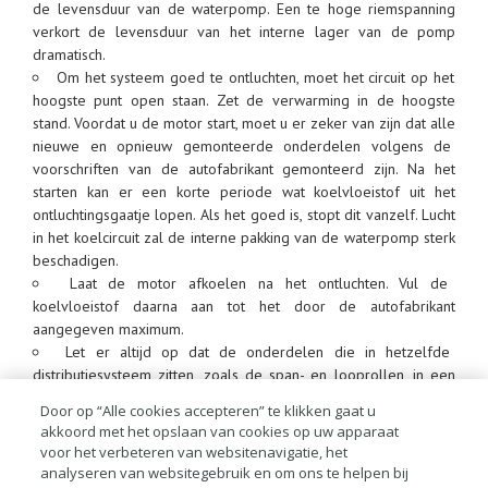
de levensduur van de waterpomp. Een te hoge riemspanning
verkort de levensduur van het interne lager van de pomp
dramatisch.
Om het systeem goed te ontluchten, moet het circuit op het
hoogste punt open staan. Zet de verwarming in de hoogste
stand. Voordat u de motor start, moet u er zeker van zijn dat alle
nieuwe en opnieuw gemonteerde onderdelen volgens de
voorschriften van de autofabrikant gemonteerd zijn. Na het
starten kan er een korte periode wat koelvloeistof uit het
ontluchtingsgaatje lopen. Als het goed is, stopt dit vanzelf. Lucht
in het koelcircuit zal de interne pakking van de waterpomp sterk
beschadigen.
Laat de motor afkoelen na het ontluchten. Vul de
koelvloeistof daarna aan tot het door de autofabrikant
aangegeven maximum.
Let er altijd op dat de onderdelen die in hetzelfde
distributiesysteem zitten, zoals de span- en looprollen, in een
topconditie verkeren. Spanningswisselingen in het
Door op “Alle cookies accepteren” te klikken gaat u
distributiesysteem kunnen desastreuze gevolgen hebben voor
akkoord met het opslaan van cookies op uw apparaat
de zwakkere onderdelen in het circuit en ernstige motorschade
voor het verbeteren van websitenavigatie, het
is dan vaak de uitkomst. Het gelijktijdig vervangen van de
analyseren van websitegebruik en om ons te helpen bij