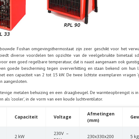
ebouwde Foshan omgevingsthermostaat zijn zeer geschikt voor het verw
biedt diverse voordelen ten opzichte van de veelgebruikte bimetaal sch
e’ voor een goed regelbare temperatuur, dat is naast aangenaam ook gunst
en goede bescherming tegen oververhitting en staan bekend om hun la
, met een capaciteit van 2 tot 15 kW. De twee lichtste exemplaren vragen
n aangesloten.
stevige metalen behuizing en een draagbeugel. De warmteopbrengst is in 
 als ‘cooler’, in de vorm van een koude luchtventilator.
Afmetingen
Capaciteit
Voltage
Gew
(mm)
230V –
2 kW
230x330x200
5 kg