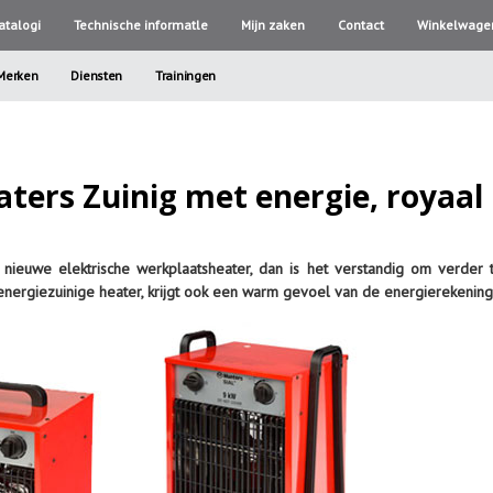
atalogi
Technische informatle
Mijn zaken
Contact
Winkelwage
Merken
Diensten
Trainingen
ters Zuinig met energie, royaa
nieuwe elektrische werkplaatsheater, dan is het verstandig om verder t
 energiezuinige heater, krijgt ook een warm gevoel van de energierekening