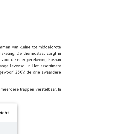
armen van kleine tot middelgrote
akeling. De thermostaat zorgt in
ig voor de energierekening. Foshan
nge levensduur. Het assortiment
 ‘gewoon’ 230V, de drie zwaardere
meerdere trappen verstelbaar. In
icht