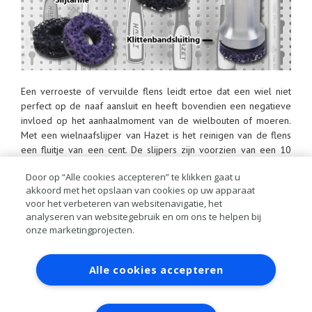
Een verroeste of vervuilde flens leidt ertoe dat een wiel niet
perfect op de naaf aansluit en heeft bovendien een negatieve
invloed op het aanhaalmoment van de wielbouten of moeren.
Met een wielnaafslijper van Hazet is het reinigen van de flens
een fluitje van een cent. De slijpers zijn voorzien van een 10
mm stift, zodat ze op elke boormachine passen. De zeer
Door op “Alle cookies accepteren” te klikken gaat u
slijtvaste slijpschijven zijn van klittenband voorzien, zodat ze
akkoord met het opslaan van cookies op uw apparaat
snel en makkelijk verwisseld kunnen worden. De
voor het verbeteren van websitenavigatie, het
wielnaafslijperset 4960-45/14 bevat twee slijpers en twee sets
analyseren van websitegebruik en om ons te helpen bij
van elk zes slijpschijven met een diameter van 40 en 50 mm. De
onze marketingprojecten.
wielnaafslijperset 4960-160/4 is geschikt voor flensdiameters
tot 160 mm. Deze vierdelige set bestaat uit een slijperen drie
Contact
Account aanvragen
Inloggen
slijpschijven.
Alle cookies accepteren
RAI bestanden
Privacy
Algemene
voorwaarden
Verwerkersovereenkomst