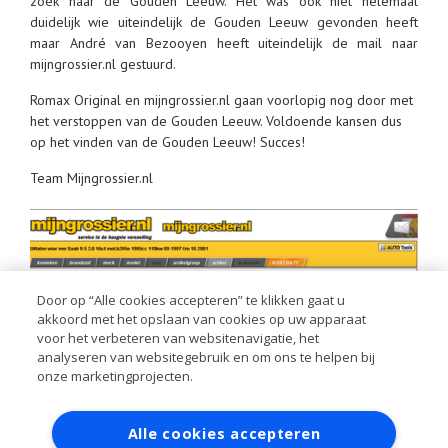
zoek naar de Gouden Leeuw. Het was ook niet helemaal
duidelijk wie uiteindelijk de Gouden Leeuw gevonden heeft
maar André van Bezooyen heeft uiteindelijk de mail naar
mijngrossier.nl gestuurd.
Romax Original en mijngrossier.nl gaan voorlopig nog door met
het verstoppen van de Gouden Leeuw. Voldoende kansen dus
op het vinden van de Gouden Leeuw! Succes!
Team Mijngrossier.nl
Door op “Alle cookies accepteren” te klikken gaat u
akkoord met het opslaan van cookies op uw apparaat
voor het verbeteren van websitenavigatie, het
analyseren van websitegebruik en om ons te helpen bij
onze marketingprojecten.
Meer informatie over de actie is te vinden op
Contact
Account aanvragen
Inloggen
www.mijngrossier.nl/goudenleeuw
Alle cookies accepteren
RAI bestanden
Privacy
Algemene