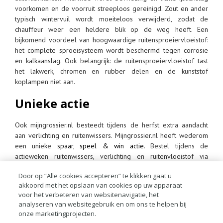
voorkomen en de voorruit streeploos gereinigd. Zout en ander
typisch wintervuil wordt moeiteloos verwijderd, zodat de
chauffeur weer een heldere blik op de weg heeft. Een
bijkomend voordeel van hoogwaardige ruitensproeiervloeistof:
het complete sproeisysteem wordt beschermd tegen corrosie
en kalkaanslag. Ook belangrijk: de ruitensproeiervloeistof tast
het lakwerk, chromen en rubber delen en de kunststof
koplampen niet aan.
Unieke actie
Ook mijngrossier.nl besteedt tijdens de herfst extra aandacht
aan verlichting en ruitenwissers. Mijngrossier.nl heeft wederom
een unieke
spaar, speel & win actie
. Bestel tijdens de
actieweken ruitenwissers, verlichting en ruitenvloeistof via
mijngrossier.nl en ontvang speelmunten voor het ‘Casino Royal’
Door op “Alle cookies accepteren” te klikken gaat u
spel. Speel met de munten voor unieke prijzen; elke week
akkoord met het opslaan van cookies op uw apparaat
diverse nieuwe hoofdprijzen! Hoe kun je meespelen? Login op
voor het verbeteren van websitenavigatie, het
mijngrossier.nl en klik op de speciale “Gok niet met uw
analyseren van websitegebruik en om ons te helpen bij
veiligheid”-button. Op de actiepagina vindt je meer uitleg over
onze marketingprojecten.
de actie, actuele speelmuntensaldo, de prijzen van deze week