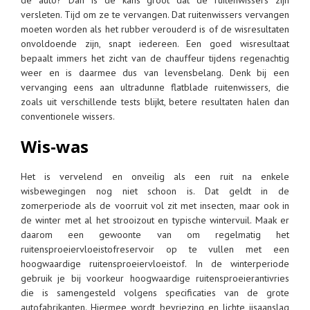
versleten. Tijd om ze te vervangen. Dat ruitenwissers vervangen
moeten worden als het rubber verouderd is of de wisresultaten
onvoldoende zijn, snapt iedereen. Een goed wisresultaat
bepaalt immers het zicht van de chauffeur tijdens regenachtig
weer en is daarmee dus van levensbelang. Denk bij een
vervanging eens aan ultradunne flatblade ruitenwissers, die
zoals uit verschillende tests blijkt, betere resultaten halen dan
conventionele wissers.
Wis-was
Het is vervelend en onveilig als een ruit na enkele
wisbewegingen nog niet schoon is. Dat geldt in de
zomerperiode als de voorruit vol zit met insecten, maar ook in
de winter met al het strooizout en typische wintervuil. Maak er
daarom een gewoonte van om regelmatig het
ruitensproeiervloeistofreservoir op te vullen met een
hoogwaardige ruitensproeiervloeistof. In de winterperiode
gebruik je bij voorkeur hoogwaardige ruitensproeierantivries
die is samengesteld volgens specificaties van de grote
autofabrikanten. Hiermee wordt bevriezing en lichte ijsaanslag