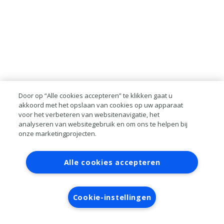
Door op “Alle cookies accepteren” te klikken gaat u
akkoord met het opslaan van cookies op uw apparaat
voor het verbeteren van websitenavigatie, het
analyseren van websitegebruik en om ons te helpen bij
onze marketingprojecten.
Contact
Account aanvragen
Inloggen
Alle cookies accepteren
RAI bestanden
Privacy
Algemene
voorwaarden
Verwerkersovereenkomst
Cookie-instellingen