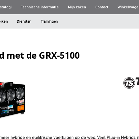
atalogi
Technische informatle
Mijn zaken
Contact
Winkelwage
rken
Diensten
Trainingen
d met de GRX-5100
er hybride en elektrische voertuigen op de weg. Veel Plug-in Hybrids, m