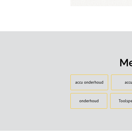
Me
accu onderhoud
accu
onderhoud
Toolspe