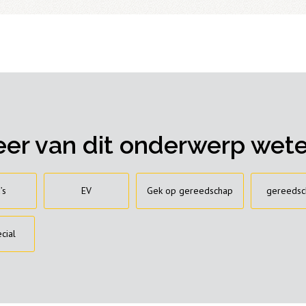
er van dit onderwerp wet
’s
EV
Gek op gereedschap
gereedsc
cial