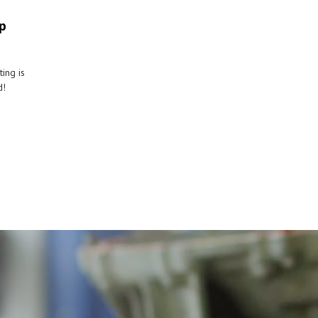
p
ing is
d!