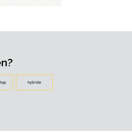
en?
hap
hybride