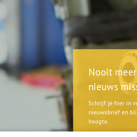
Nooit meer 
nieuws mis
Schrijf je hier in 
nieuwsbrief en bli
hoogte.