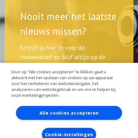
Nooit meer het laatste
nieuws missen?
Schrijf je hier in voor de
nieuwsbrief en blijf altijd op de
hoogte.
Door op “Alle cookies accepteren” te klikken gaat u
akkoord met het opslaan van cookies op uw apparaat
voor het verbeteren van websitenavigatie, het
analyseren van websitegebruik en om ons te helpen bij
onze marketingprojecten.
Contact
Account aanvragen
Inloggen
Alle cookies accepteren
RAI bestanden
Privacy
Algemene voorwaarden
Verwerkersovereenkomst
Cookie-instellingen