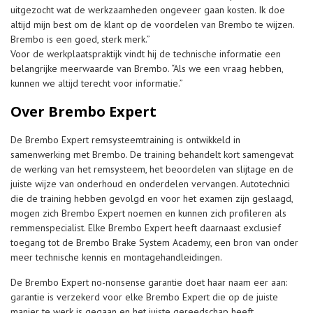
uitgezocht wat de werkzaamheden ongeveer gaan kosten. Ik doe
altijd mijn best om de klant op de voordelen van Brembo te wijzen.
Brembo is een goed, sterk merk.”
Voor de werkplaatspraktijk vindt hij de technische informatie een
belangrijke meerwaarde van Brembo. “Als we een vraag hebben,
kunnen we altijd terecht voor informatie.”
Over Brembo Expert
De Brembo Expert remsysteemtraining is ontwikkeld in
samenwerking met Brembo. De training behandelt kort samengevat
de werking van het remsysteem, het beoordelen van slijtage en de
juiste wijze van onderhoud en onderdelen vervangen. Autotechnici
die de training hebben gevolgd en voor het examen zijn geslaagd,
mogen zich Brembo Expert noemen en kunnen zich profileren als
remmenspecialist. Elke Brembo Expert heeft daarnaast exclusief
toegang tot de Brembo Brake System Academy, een bron van onder
meer technische kennis en montagehandleidingen.
De Brembo Expert no-nonsense garantie doet haar naam eer aan:
garantie is verzekerd voor elke Brembo Expert die op de juiste
manier te werk is gegaan en het juiste gereedschap heeft