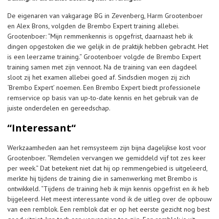
De eigenaren van vakgarage BG in Zevenberg, Harm Grootenboer
en Alex Brons, volgden de Brembo Expert training allebei.
Grootenboer: “Mijn remmenkennis is opgefrist, daarnaast heb ik
dingen opgestoken die we gelijk in de praktijk hebben gebracht. Het
is een leerzame training.” Grootenboer volgde de Brembo Expert
training samen met zijn vennoot. Na de training van een dagdeel
sloot zij het examen allebei goed af. Sindsdien mogen zij zich
‘Brembo Expert’ noemen. Een Brembo Expert biedt professionele
remservice op basis van up-to-date kennis en het gebruik van de
juiste onderdelen en gereedschap.
“Interessant“
Werkzaamheden aan het remsysteem zijn bijna dagelijkse kost voor
Grootenboer. “Remdelen vervangen we gemiddeld vijf tot zes keer
per week.” Dat betekent niet dat hij op remmengebied is uitgeleerd,
merkte hij tijdens de training die in samenwerking met Brembo is
ontwikkeld. “Tijdens de training heb ik mijn kennis opgefrist en ik heb
bijgeleerd. Het meest interessante vond ik de uitleg over de opbouw
van een remblok. Een remblok dat er op het eerste gezicht nog best