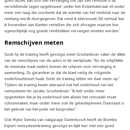
goed uitziet, kan toch aan vervanging toe zijn. Een remblok is uit
verschillende lagen opgebouwd; onder het frictiemateriaal zit onder
meer een laag die voorkomt dat de warmte van het remblok naar de
remtang wordt doorgegeven. Dat vond ik interessant. Dit verhaal kan
ik bovendien aan klanten vertellen die zich afvragen waarom hun
ogenschijnlijk nog goede remblokken vervangen moeten worden.”
Remschijven meten
Sinds hij de training heeft gevolgd, meet Grootenboer vaker de dikte
van de remschijven van de auto’s in de werkplaats. “Als de schijfdikte
de minimale maat nadert, komen de schijven voor vervanging in
aanmerking. Zo garandeer je dat de klant veilig de volgende
onderhoudsbeurt haalt. Sinds de training letten we daar meer op.“
Tijdens de training kwam uiteraard ook het onderhoud van het
remsysteem ter sprake. Grootenboer: “Ik heb onder meer
opgestoken dat je bij onderhoud niet alleen het remzadel moet
schoonmaken, maar onder meer ook de geleidepennen. Daarnaast is
het gebruik van het juiste vet besproken.”
Ook Wybe Seinsta van vakgarage Oudenbosch heeft de Brembo
Expert remsysteemtraining gevolgd en kijkt hier met een goed