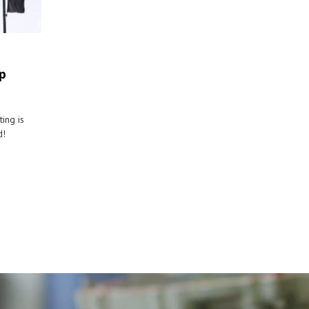
p
ing is
d!