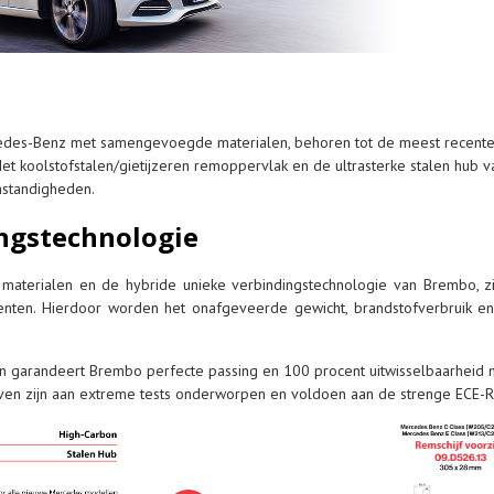
edes-Benz met samengevoegde materialen, behoren tot de meest recente h
et koolstofstalen/gietijzeren remoppervlak en de ultrasterke stalen hub v
mstandigheden.
ngstechnologie
 materialen en de hybride unieke verbindingstechnologie van Brembo, zi
lenten. Hierdoor worden het onafgeveerde gewicht, brandstofverbruik en
n garandeert Brembo perfecte passing en 100 procent uitwisselbaarheid
jven zijn aan extreme tests onderworpen en voldoen aan de strenge ECE-