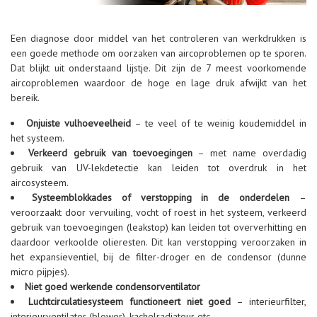
Een diagnose door middel van het controleren van werkdrukken is
een goede methode om oorzaken van aircoproblemen op te sporen.
Dat blijkt uit onderstaand lijstje. Dit zijn de 7 meest voorkomende
aircoproblemen waardoor de hoge en lage druk afwijkt van het
bereik.
Onjuiste vulhoeveelheid
– te veel of te weinig koudemiddel in
het systeem.
Verkeerd gebruik van toevoegingen
– met name overdadig
gebruik van UV-lekdetectie kan leiden tot overdruk in het
aircosysteem.
Systeemblokkades of verstopping in de onderdelen
–
veroorzaakt door vervuiling, vocht of roest in het systeem, verkeerd
gebruik van toevoegingen (leakstop) kan leiden tot oververhitting en
daardoor verkoolde olieresten. Dit kan verstopping veroorzaken in
het expansieventiel, bij de filter-droger en de condensor (dunne
micro pijpjes).
Niet goed werkende condensorventilator
Luchtcirculatiesysteem functioneert niet goed
– interieurfilter,
interieurventilator (blower), kachelradiateur etc.