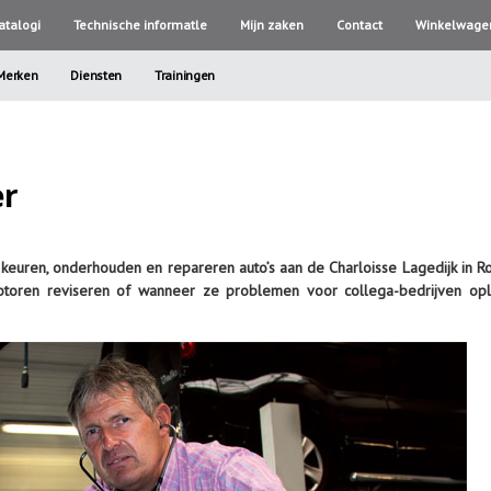
atalogi
Technische informatle
Mijn zaken
Contact
Winkelwage
Merken
Diensten
Trainingen
er
 keuren, onderhouden en repareren auto’s aan de Charloisse Lagedijk in R
otoren reviseren of wanneer ze problemen voor collega-bedrijven opl