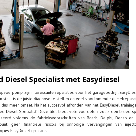
 Diesel Specialist met Easydiesel
opvoerpomp zijn interessante reparaties voor het garagebedrijf. EasyDies
taat is de juiste diagnose te stellen en veel voorkomende dieselreparatie
n dus meer omzet. Na het succesvol afronden van het EasyDiesel train
ed Diesel Specialist’. Deze titel biedt vele voordelen, zoals een breed s
viseerd volgens de fabrieksvoorschriften van Bosch, Delphi, Denso 
nt: geen financiële risico’s bij onnodige vervangingen van inject
ij uw EasyDiesel grossier.