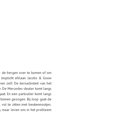
r de bergen over te komen of om
t
stoplicht afslaan. Jacobs & Gouw
en zelf. De kernactiviteit van
het
e. De Mercedes-dealer komt langs
gaat.
En een particulier komt langs
 binnen gezogen. Bij Joop gaat
de
 vol te zitten met beukennootjes.
n,
maar leven ons in het probleem