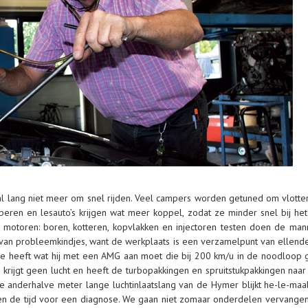
l lang niet meer om snel rijden. Veel campers
worden getuned om vlotte
peren en lesauto’s krijgen wat meer koppel, zodat ze minder snel bij he
r motoren: boren,
kotteren, kopvlakken en injectoren testen doen de mann
n van probleemkindjes, want de werkplaats is een
verzamelpunt van ellend
e heeft wat hij met een AMG aan moet die bij 200 km/u in de noodloop 
krijgt geen lucht en
heeft de turbopakkingen en spruitstukpakkingen naar
anderhalve meter lange luchtinlaatslang van
de Hymer blijkt he-le-maal
en de tijd voor een diagnose. We gaan niet zomaar onderdelen vervange