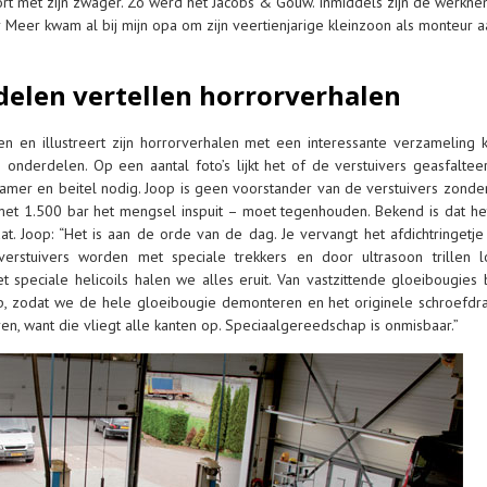
ort met zijn zwager. Zo werd het Jacobs & Gouw. Inmiddels zijn de werkne
 Meer kwam al bij mijn opa om zijn veertienjarige kleinzoon als monteur a
elen vertellen horrorverhalen
en en illustreert zijn horrorverhalen met een interessante verzameling 
 onderdelen. Op een aantal foto’s lijkt het of de verstuivers geasfalteer
amer en beitel nodig. Joop is geen voorstander van de verstuivers zonde
 met 1.500 bar het mengsel inspuit – moet tegenhouden. Bekend is dat het
t. Joop: “Het is aan de orde van de dag. Je vervangt het afdichtringetje
 verstuivers worden met speciale trekkers en door ultrasoon trillen l
 speciale helicoils halen we alles eruit. Van vastzittende gloeibougies
, zodat we de hele gloeibougie demonteren en het originele schroefdra
n, want die vliegt alle kanten op. Speciaalgereedschap is onmisbaar.”