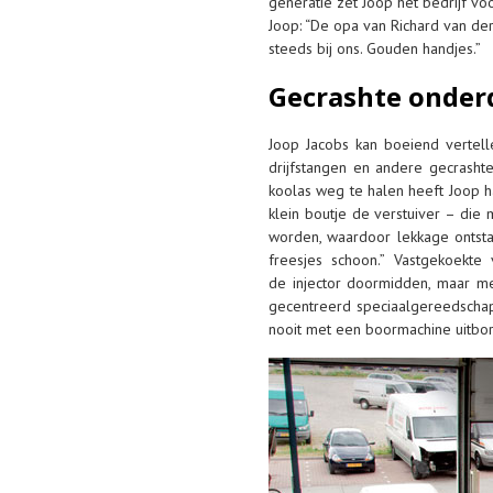
generatie zet Joop het bedrijf vo
Joop: “De opa van Richard van der
steeds bij ons. Gouden handjes.”
Gecrashte onderd
Joop Jacobs kan boeiend vertell
drijfstangen en andere gecrashte
koolas weg te halen heeft Joop h
klein boutje de verstuiver – die
worden, waardoor lekkage ontstaa
freesjes schoon.” Vastgekoekte
de injector doormidden, maar met
gecentreerd speciaalgereedschap
nooit met een boormachine uitbore