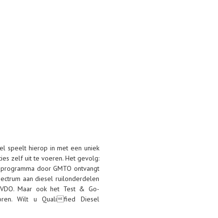
el speelt hierop in met een uniek
s zelf uit te voeren. Het gevolg:
ingsprogramma door GMTO ontvangt
pectrum aan diesel ruilonderdelen
en VDO. Maar ook het Test & Go-
oren. Wilt u Qualified Diesel