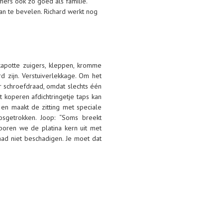
mers ook zo goed als familie.
an te bevelen. Richard werkt nog
kapotte zuigers, kleppen, kromme
d zijn. Verstuiverlekkage. Om het
r schroefdraad, omdat slechts één
 koperen afdichtringetje taps kan
 en maakt de zitting met speciale
osgetrokken. Joop: “Soms breekt
 boren we de platina kern uit met
ad niet beschadigen. Je moet dat