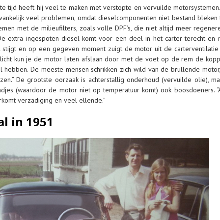
ste tijd heeft hij veel te maken met verstopte en vervuilde motorsysteme
nvankelijk veel problemen, omdat dieselcomponenten niet bestand bleken t
men met de milieufilters, zoals volle DPF’s, die niet altijd meer regener
 extra ingespoten diesel komt voor een deel in het carter terecht en
 stijgt en op een gegeven moment zuigt de motor uit de carterventilatie 
Wellicht kun je de motor laten afslaan door met de voet op de rem de kop
 hebben. De meeste mensen schrikken zich wild van de brullende motor, 
en.” De grootste oorzaak is achterstallig onderhoud (vervuilde olie), ma
ndjes (waardoor de motor niet op temperatuur komt) ook boosdoeners. “
komt verzadiging en veel ellende.”
l in 1951