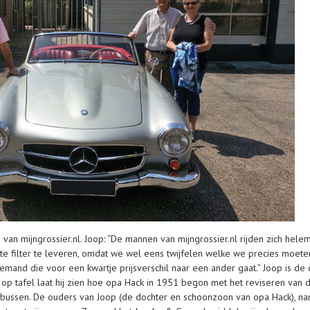
d van mijngrossier.nl. Joop: “De mannen van mijngrossier.nl rijden zich hel
ste filter te leveren, omdat we wel eens twijfelen welke we precies moet
iemand die voor een kwartje prijsverschil naar een ander gaat.” Joop is de 
um op tafel laat hij zien hoe opa Hack in 1951 begon met het reviseren van
 bussen. De ouders van Joop (de dochter en schoonzoon van opa Hack), na