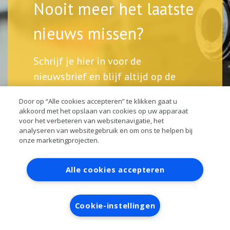
Nooit meer het laatste
nieuws missen?
Schrijf je hier in voor de
nieuwsbrief en blijf altijd op de
hoogte.
Door op “Alle cookies accepteren” te klikken gaat u
akkoord met het opslaan van cookies op uw apparaat
voor het verbeteren van websitenavigatie, het
analyseren van websitegebruik en om ons te helpen bij
onze marketingprojecten.
Contact
Account aanvragen
Inloggen
Alle cookies accepteren
RAI bestanden
Privacy
Algemene voorwaarden
Verwerkersovereenkomst
Cookie-instellingen