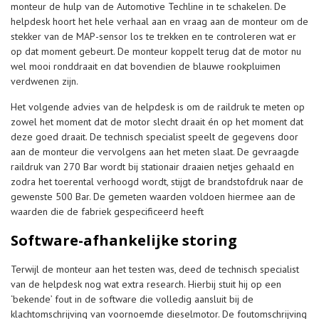
monteur de hulp van de Automotive Techline in te schakelen. De
helpdesk hoort het hele verhaal aan en vraag aan de monteur om de
stekker van de MAP-sensor los te trekken en te controleren wat er
op dat moment gebeurt. De monteur koppelt terug dat de motor nu
wel mooi ronddraait en dat bovendien de blauwe rookpluimen
verdwenen zijn.
Het volgende advies van de helpdesk is om de raildruk te meten op
zowel het moment dat de motor slecht draait én op het moment dat
deze goed draait. De technisch specialist speelt de gegevens door
aan de monteur die vervolgens aan het meten slaat. De gevraagde
raildruk van 270 Bar wordt bij stationair draaien netjes gehaald en
zodra het toerental verhoogd wordt, stijgt de brandstofdruk naar de
gewenste 500 Bar. De gemeten waarden voldoen hiermee aan de
waarden die de fabriek gespecificeerd heeft
Software-afhankelijke storing
Terwijl de monteur aan het testen was, deed de technisch specialist
van de helpdesk nog wat extra research. Hierbij stuit hij op een
‘bekende’ fout in de software die volledig aansluit bij de
klachtomschrijving van voornoemde dieselmotor. De foutomschrijving