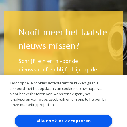
Nooit meer het laatste
nieuws missen?
Schrijf je hier in voor de
nieuwsbrief en blijf altijd op de
hoogte.
Door op “Alle cookies accepteren” te klikken gaat u
akkoord met het opslaan van cookies op uw apparaat
voor het verbeteren van websitenavigatie, het
analyseren van websitegebruik en om ons te helpen bij
onze marketingprojecten.
Contact
Account aanvragen
Inloggen
Alle cookies accepteren