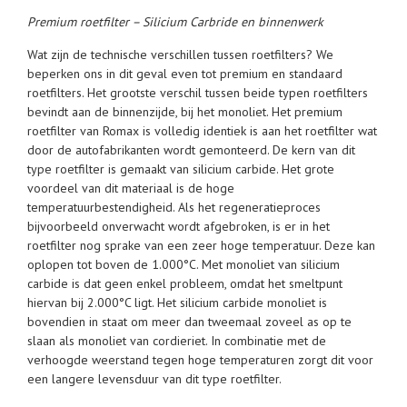
Premium roetfilter – Silicium Carbride en binnenwerk
Wat zijn de technische verschillen tussen roetfilters? We
beperken ons in dit geval even tot premium en standaard
roetfilters. Het grootste verschil tussen beide typen roetfilters
bevindt aan de binnenzijde, bij het monoliet. Het premium
roetfilter van Romax is volledig identiek is aan het roetfilter wat
door de autofabrikanten wordt gemonteerd. De kern van dit
type roetfilter is gemaakt van silicium carbide. Het grote
voordeel van dit materiaal is de hoge
temperatuurbestendigheid. Als het regeneratieproces
bijvoorbeeld onverwacht wordt afgebroken, is er in het
roetfilter nog sprake van een zeer hoge temperatuur. Deze kan
oplopen tot boven de 1.000°C. Met monoliet van silicium
carbide is dat geen enkel probleem, omdat het smeltpunt
hiervan bij 2.000°C ligt. Het silicium carbide monoliet is
bovendien in staat om meer dan tweemaal zoveel as op te
slaan als monoliet van cordieriet. In combinatie met de
verhoogde weerstand tegen hoge temperaturen zorgt dit voor
een langere levensduur van dit type roetfilter.