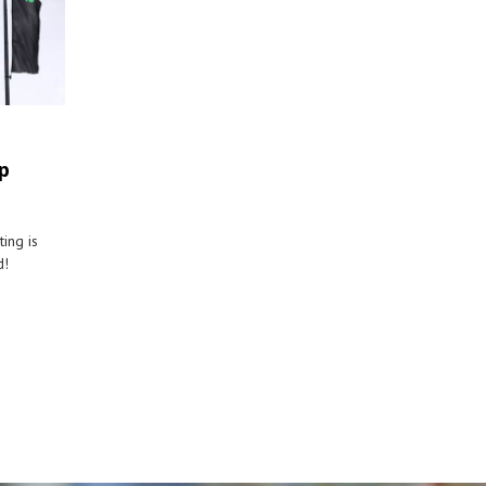
p
ing is
d!