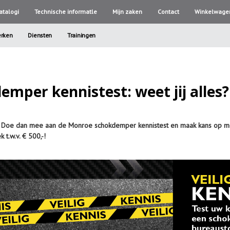
atalogi
Technische informatle
Mijn zaken
Contact
Winkelwage
rken
Diensten
Trainingen
mper kennistest: weet jij alles?
s? Doe dan mee aan de Monroe schokdemper kennistest en maak kans op 
t.w.v. € 500,-!