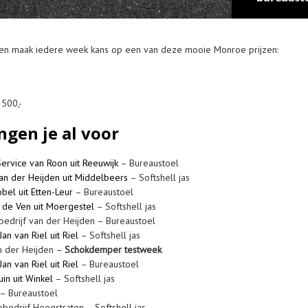
 en maak iedere week kans op een van deze mooie Monroe prijzen:
 500,-
ngen je al voor
ervice van Roon uit Reeuwijk
– Bureaustoel
an der Heijden uit Middelbeers
– Softshell jas
bel uit Etten-Leur
– Bureaustoel
n de Ven uit Moergestel
– Softshell jas
bedrijf van der Heijden – Bureaustoel
an van Riel uit Riel
– Softshell jas
n der Heijden –
Schokdemper testweek
an van Riel uit Riel
– Bureaustoel
in uit Winkel
– Softshell jas
– Bureaustoel
bedrijf Hoogstraten – Softshell jas