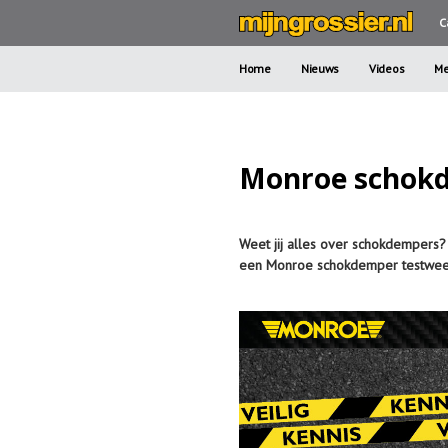
C
Home
Nieuws
Videos
Me
Monroe schokde
Weet jij alles over schokdemper
een Monroe schokdemper testweek 