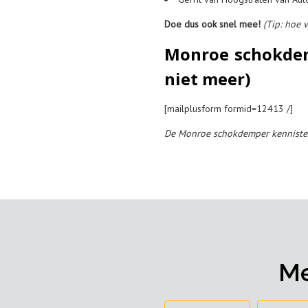
Doe dus ook snel mee!
(Tip: hoe 
Monroe schokdem
niet meer)
[mailplusform formid=12413 /]
De Monroe schokdemper kennistes
Me