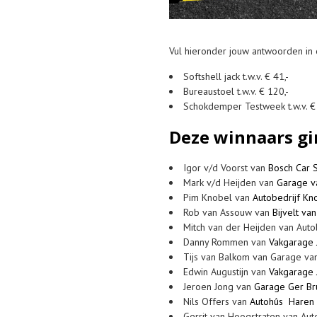
Vul hieronder jouw antwoorden in
Softshell jack t.w.v. € 41,-
Bureaustoel t.w.v. € 120,-
Schokdemper Testweek t.w.v. €
Deze winnaars gi
Igor v/d Voorst van
Bosch Car S
Mark v/d Heijden van
Garage v
Pim Knobel van
Autobedrijf Kno
Rob van Assouw van
Bijvelt va
Mitch van der Heijden van Auto
Danny Rommen van
Vakgarage J
Tijs van Balkom van Garage va
Edwin Augustijn van
Vakgarage J
Jeroen Jong van
Garage Ger Bru
Nils Offers van
Autohûs Haren
Gerrit van Hoogstraten van Auto