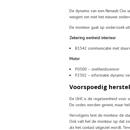
De dynamo van een Renault Clio uit 
weigert om met het nieuwe onderde
De monteur gaat op onderzoek uit 
Zekering eenheid interieur
B1542 communicatie met stuurwi
Motor
P0500 – snelheidssensor
P2502 – informatie dynamo v
Voorspoedig herstel 
De UHC is de regeleenheid voor on
De codes worden gewist, maar hela
Vervolgens test de monteur de star
Ook valt het de monteur op dat zo
als het contact uitgezet wordt. Te