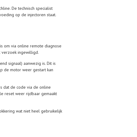
line. De technisch specialist
voeding op de injectoren staat.
k is om via online remote diagnose
verzoek ingewilligd.
 signaal) aanwezig is. Dit is
op de motor weer gestart kan
s dat de code via de online
le reset weer rijdbaar gemaakt
kkering wat niet heel gebruikelijk