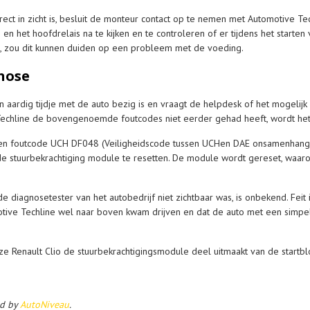
ect in zicht is, besluit de monteur contact op te nemen met Automotive Tech
en het hoofdrelais na te kijken en te controleren of er tijdens het starten 
 is, zou dit kunnen duiden op een probleem met de voeding.
nose
n aardig tijdje met de auto bezig is en vraagt de helpdesk of het mogelij
Techline de bovengenoemde foutcodes niet eerder gehad heeft, wordt het 
een foutcode UCH DF048 (Veiligheidscode tussen UCHen DAE onsamenhangend
de stuurbekrachtiging module te resetten. De module wordt gereset, waar
iagnosetester van het autobedrijf niet zichtbaar was, is onbekend. Feit i
tive Techline wel naar boven kwam drijven en dat de auto met een simpe
ze Renault Clio de stuurbekrachtigingsmodule deel uitmaakt van de startblo
ed by
AutoNiveau
.