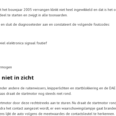
het bouwjaar 2005 vervangen klinkt niet heel ingewikkeld en dat is het ook n
el te starten en zwijgt in alle toonaarden.
en sluit de diagnosetester aan en constateert de volgende foutcodes:
el elektronica signaal foutief
ermogen
niet in zicht
der andere de ruitenwissers, knipperlichten en startblokkering en de DAE 
as draait de startmotor nog steeds niet rond.
tmotor door deze rechtstreeks aan te sturen. Nu draait de startmotor rond
dra het contact aangezet wordt, er een waarschuwingslampje gaat branden. 
vens lijkt de auto volgens de meetwaardes de contactsleutel te herkennen.