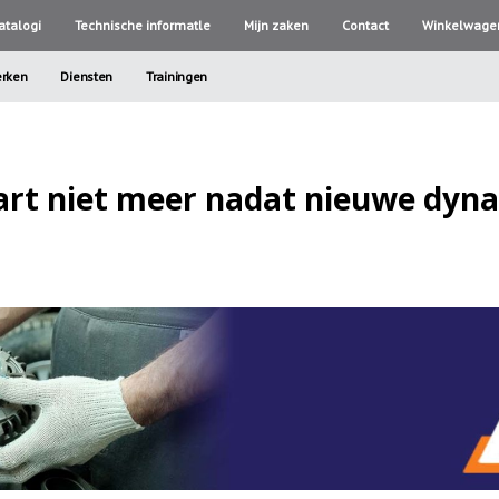
atalogi
Technische informatle
Mijn zaken
Contact
Winkelwage
rken
Diensten
Trainingen
tart niet meer nadat nieuwe dyn