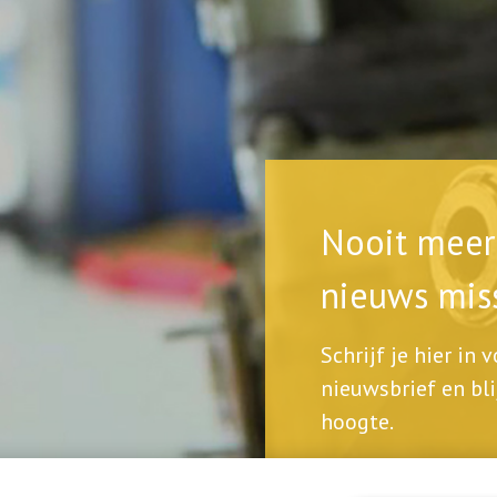
Nooit meer 
nieuws mis
Schrijf je hier in 
nieuwsbrief en bli
hoogte.