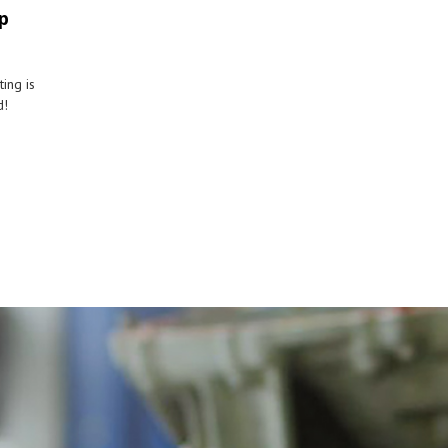
p
ing is
d!