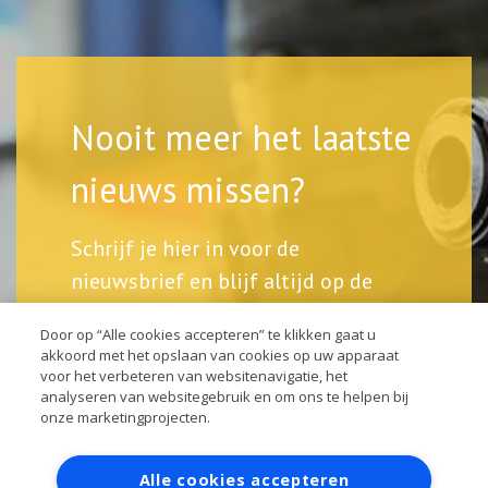
Nooit meer het laatste
nieuws missen?
Schrijf je hier in voor de
nieuwsbrief en blijf altijd op de
hoogte.
Door op “Alle cookies accepteren” te klikken gaat u
akkoord met het opslaan van cookies op uw apparaat
voor het verbeteren van websitenavigatie, het
analyseren van websitegebruik en om ons te helpen bij
onze marketingprojecten.
Contact
Account aanvragen
Inloggen
Alle cookies accepteren