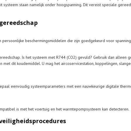
it systeem staan namelijk onder hoogspanning. Dit vereist speciale gere
g gereedschap
n persoonlijke beschermingsmiddelen die zijn goedgekeurd voor spanninge
kgereedschap. Is het systeem met R744 (CO2) gevuld? Gebruik dan alleen
met dit koudemiddel. U mag het aircoservicestation, koppelingen, slang
Bepaal eenvoudig systeemparameters met een nauwkeurige digitale ther
mpatibel is met het voertuig en het warmtepompsysteem kan detecteren.
veiligheidsprocedures