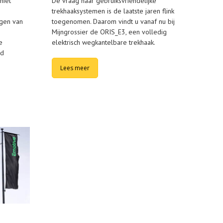
niet
De vraag naar gebruiksvriendelijke
trekhaaksystemen is de laatste jaren flink
ngen van
toegenomen. Daarom vindt u vanaf nu bij
Mijngrossier de ORIS_E3, een volledig
e
elektrisch wegkantelbare trekhaak.
ud
Lees meer