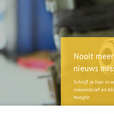
Nooit meer 
nieuws mis
Schrijf je hier in 
nieuwsbrief en bli
hoogte.