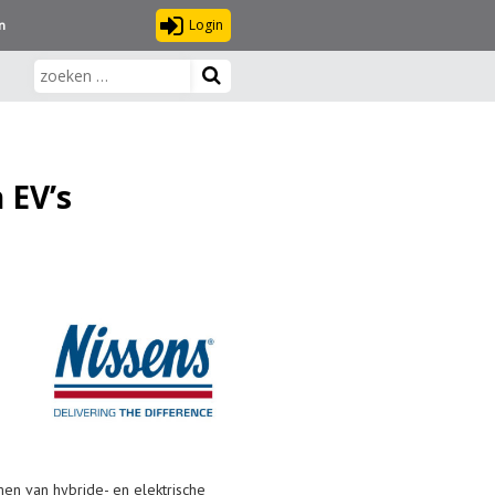
Login
n
 EV’s
men van hybride- en elektrische