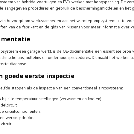
ysteem van hybride voertuigen en EV’s werken met hoogspanning. Dit vere
d de aangegeven procedures en gebruik de beschermingsmiddelen en het ge
ci zijn bevoegd om werkzaamheden aan het warmtepompsysteem uit te voe
ften van de fabrikant en de gids van Nissens voor meer informatie over ve
cumentatie
ysteem een garage werkt, is de OE-documentatie een essentiële bron van 
echnische tips, bulletins en onderhoudsprocedures. Dit maakt het werken a
recte diagnose.
n goede eerste inspectie
zelfde stappen als de inspectie van een conventioneel aircosysteem:
 bij alle temperatuurinstellingen (verwarmen en koelen).
elcircuit.
de circuitcomponenten.
 en werkingsdrukken.
circuit.
.