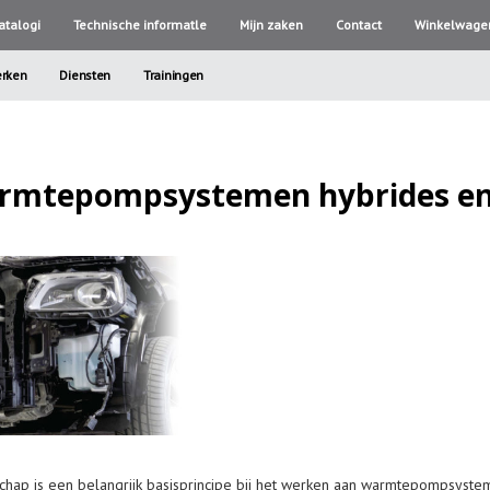
atalogi
Technische informatle
Mijn zaken
Contact
Winkelwage
rken
Diensten
Trainingen
warmtepompsystemen hybrides en
schap is een belangrijk basisprincipe bij het werken aan warmtepompsyste