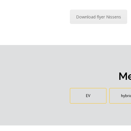
Download flyer Nissens
Me
EV
hybri