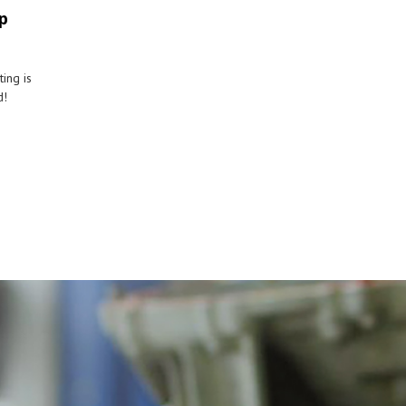
p
ing is
d!