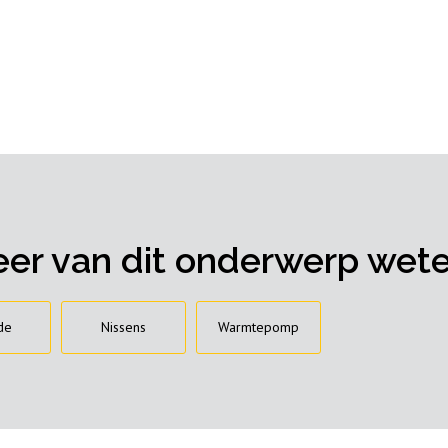
er van dit onderwerp wet
de
Nissens
Warmtepomp