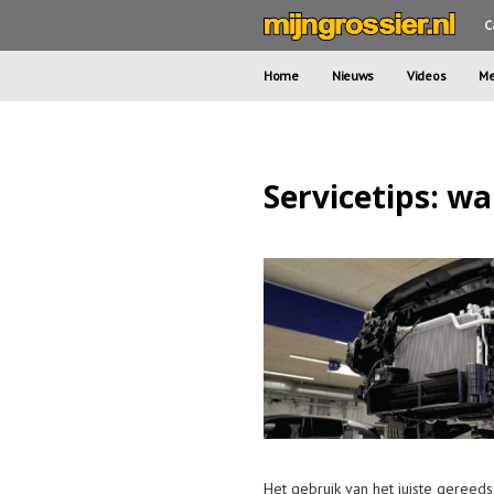
C
Home
Nieuws
Videos
Me
Servicetips: 
Het gebruik van het juiste gereed