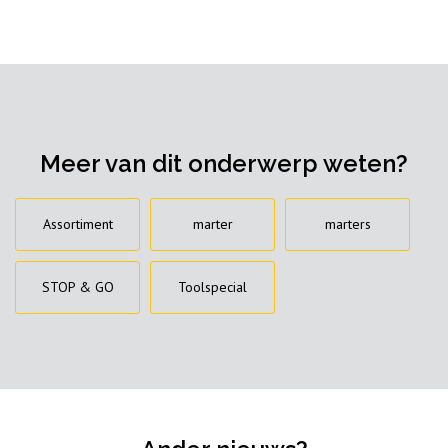
Meer van dit onderwerp weten?
Assortiment
marter
marters
STOP & GO
Toolspecial