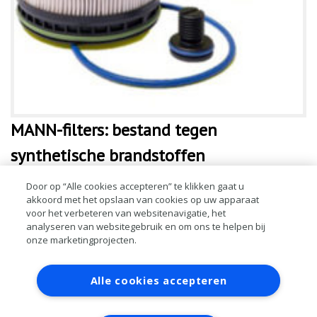
MANN-filters: bestand tegen
synthetische brandstoffen
Synthetische brandstoffen (eFuels) zijn duurzamere varianten van
Door op “Alle cookies accepteren” te klikken gaat u
akkoord met het opslaan van cookies op uw apparaat
benzine en diesel en zijn in het gebruik CO2-neutraal. Deze
voor het verbeteren van websitenavigatie, het
synthetische brandstoffen zijn echter agressief voor sommige
analyseren van websitegebruik en om ons te helpen bij
rubberafdichtin
onze marketingprojecten.
LEES MEER
Contact
Account aanvragen
Inloggen
Alle cookies accepteren
RAI bestanden
Privacy
Algemene
voorwaarden