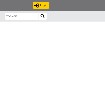
Login
n