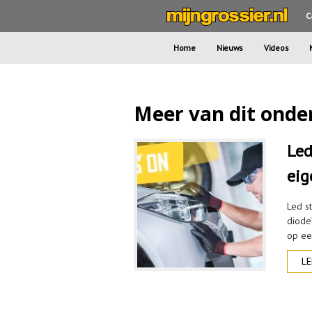
C
Home
Nieuws
Videos
Meer van dit onder
Led
eig
Led st
diode
op ee
LE