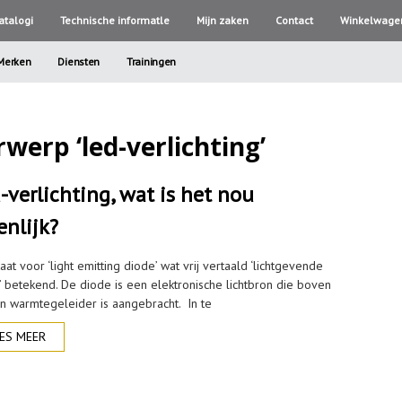
atalogi
Technische informatle
Mijn zaken
Contact
Winkelwage
Merken
Diensten
Trainingen
werp ‘led-verlichting’
-verlichting, wat is het nou
enlijk?
aat voor ‘light emitting diode’ wat vrij vertaald ‘lichtgevende
’ betekend. De diode is een elektronische lichtbron die boven
n warmtegeleider is aangebracht. In te
ES MEER