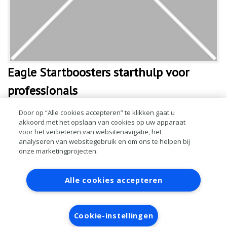
Eagle Startboosters starthulp voor
professionals
Een goede starthulp is onmisbaar in elk autobedrijf. Tip: controleer
Door op “Alle cookies accepteren” te klikken gaat u
akkoord met het opslaan van cookies op uw apparaat
voordat u een starthulp bestelt goed hoeveel startstroom u nodig
voor het verbeteren van websitenavigatie, het
heeft om de voertuigen van uw klantenkring te kunnen starten. Een te
analyseren van websitegebruik en om ons te helpen bij
licht exempl
onze marketingprojecten.
LEES MEER
Contact
Account aanvragen
Inloggen
Alle cookies accepteren
RAI bestanden
Privacy
Algemene
voorwaarden
Verwerkersovereenkomst
Cookie-instellingen