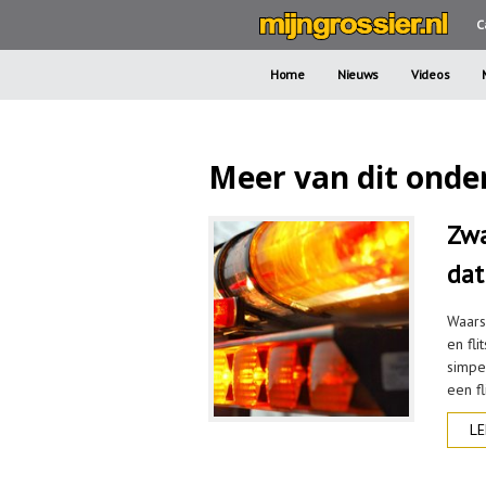
C
Home
Nieuws
Videos
Meer van dit onde
Zwa
dat
Waars
en fli
simpe
een fl
LE