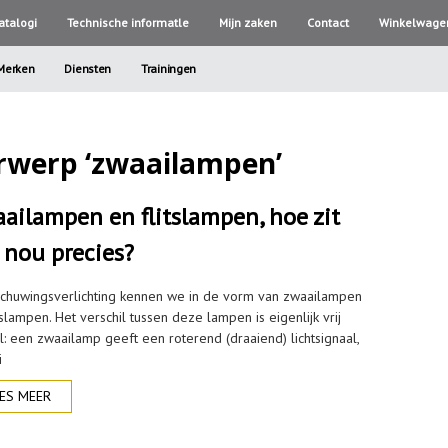
atalogi
Technische informatle
Mijn zaken
Contact
Winkelwage
Merken
Diensten
Trainingen
rwerp ‘zwaailampen’
ailampen en flitslampen, hoe zit
 nou precies?
chuwingsverlichting kennen we in de vorm van zwaailampen
tslampen. Het verschil tussen deze lampen is eigenlijk vrij
l: een zwaailamp geeft een roterend (draaiend) lichtsignaal,
i
ES MEER