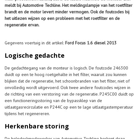
meldt bij Automotive Techline. Het meldingslampje van het roetfilter
brandt en de motor levert minder vermogen. Ook de foutcodes bij
het uitlezen wijzen op een probleem met het roetfilter en de
regeneratie ervan.
Gegevens voertuig in dit artikel:
Ford Focus 1.6 diesel 2013
Logische gedachte
De gedachtegang van de monteur is logisch. De foutcode 246300
duidt op een te hoog roetgehalte in het filter, waaruit zou kunnen
blijken dat de regeneratie, het schoonbranden van het filter, niet of
onvolledig wordt uitgevoerd. Ook twee andere foutcodes wijzen in
de richting van een verstoring van de regeneratie. P245C00 duidt op
een functioneringsstoring van de bypassklep van de
uitlaatgasrecirculatie en P244C op een te lage uitlaatgastemperatuur
tijdens het regenereren.
Herkenbare storing
De helpdeskmedewerker van Automotive Techline herkent deze