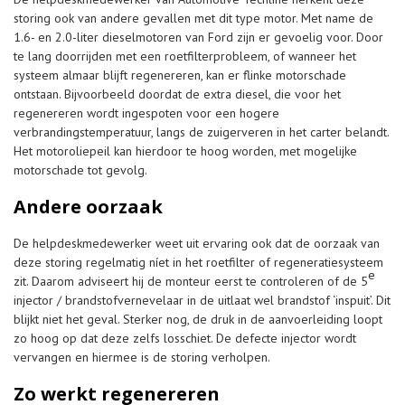
storing ook van andere gevallen met dit type motor. Met name de
1.6- en 2.0-liter dieselmotoren van Ford zijn er gevoelig voor. Door
te lang doorrijden met een roetfilterprobleem, of wanneer het
systeem almaar blijft regenereren, kan er flinke motorschade
ontstaan. Bijvoorbeeld doordat de extra diesel, die voor het
regenereren wordt ingespoten voor een hogere
verbrandingstemperatuur, langs de zuigerveren in het carter belandt.
Het motoroliepeil kan hierdoor te hoog worden, met mogelijke
motorschade tot gevolg.
Andere oorzaak
De helpdeskmedewerker weet uit ervaring ook dat de oorzaak van
deze storing regelmatig níet in het roetfilter of regeneratiesysteem
e
zit. Daarom adviseert hij de monteur eerst te controleren of de 5
injector / brandstofvernevelaar in de uitlaat wel brandstof ‘inspuit’. Dit
blijkt niet het geval. Sterker nog, de druk in de aanvoerleiding loopt
zo hoog op dat deze zelfs losschiet. De defecte injector wordt
vervangen en hiermee is de storing verholpen.
Zo werkt regenereren