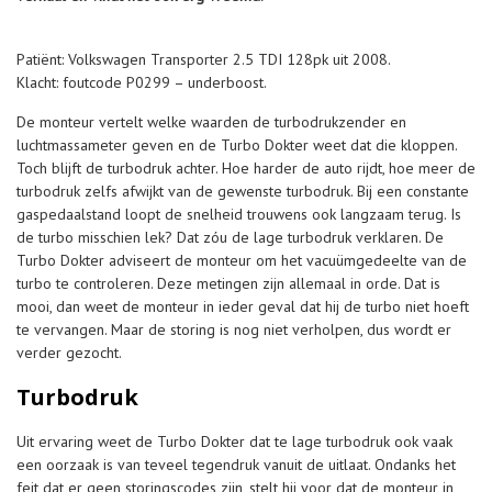
Patiënt: Volkswagen Transporter 2.5 TDI 128pk uit 2008.
Klacht: foutcode P0299 – underboost.
De monteur vertelt welke waarden de turbodrukzender en
luchtmassameter geven en de Turbo Dokter weet dat die kloppen.
Toch blijft de turbodruk achter. Hoe harder de auto rijdt, hoe meer de
turbodruk zelfs afwijkt van de gewenste turbodruk. Bij een constante
gaspedaalstand loopt de snelheid trouwens ook langzaam terug. Is
de turbo misschien lek? Dat zóu de lage turbodruk verklaren. De
Turbo Dokter adviseert de monteur om het vacuümgedeelte van de
turbo te controleren. Deze metingen zijn allemaal in orde. Dat is
mooi, dan weet de monteur in ieder geval dat hij de turbo niet hoeft
te vervangen. Maar de storing is nog niet verholpen, dus wordt er
verder gezocht.
Turbodruk
Uit ervaring weet de Turbo Dokter dat te lage turbodruk ook vaak
een oorzaak is van teveel tegendruk vanuit de uitlaat. Ondanks het
feit dat er geen storingscodes zijn, stelt hij voor dat de monteur in