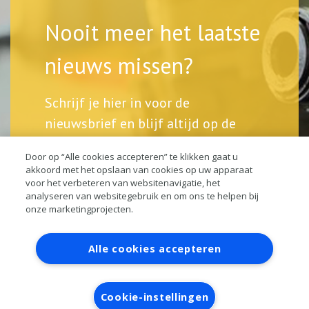
Nooit meer het laatste
nieuws missen?
Schrijf je hier in voor de
nieuwsbrief en blijf altijd op de
hoogte.
Door op “Alle cookies accepteren” te klikken gaat u
akkoord met het opslaan van cookies op uw apparaat
voor het verbeteren van websitenavigatie, het
analyseren van websitegebruik en om ons te helpen bij
onze marketingprojecten.
Contact
Account aanvragen
Inloggen
Alle cookies accepteren
RAI bestanden
Privacy
Algemene voorwaarden
Verwerkersovereenkomst
Cookie-instellingen