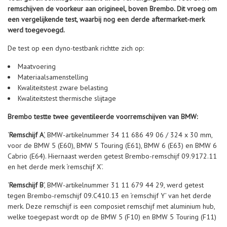
remschijven de voorkeur aan origineel, boven Brembo. Dit vroeg om
een vergelijkende test, waarbij nog een derde aftermarket-merk
werd toegevoegd.
De test op een dyno-testbank richtte zich op:
Maatvoering
Materiaalsamenstelling
Kwaliteitstest zware belasting
Kwaliteitstest thermische slijtage
Brembo testte twee geventileerde voorremschijven van BMW:
‘
Remschijf A
‘, BMW-artikelnummer 34 11 686 49 06 / 324 x 30 mm,
voor de BMW 5 (E60), BMW 5 Touring (E61), BMW 6 (E63) en BMW 6
Cabrio (E64). Hiernaast werden getest Brembo-remschijf 09.9172.11
en het derde merk ‘remschijf X’.
‘
Remschijf B
‘, BMW-artikelnummer 31 11 679 44 29, werd getest
tegen Brembo-remschijf 09.C410.13 en ‘remschijf Y’ van het derde
merk. Deze remschijf is een composiet remschijf met aluminium hub,
welke toegepast wordt op de BMW 5 (F10) en BMW 5 Touring (F11)