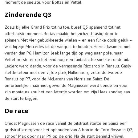
moment de snelste, voor Bottas en Vettel.
Zinderende Q3
Zoals bij elke Grand Prix tot nu toe, bleef Q3 spannend tot het
allerlaatste moment. Bottas maakte het zichzelf lastig door te
spinnen. Met vier geblokkeerde wielen – en een flinke dosis geluk –
wist hij zijn Mercedes uit de vangrail te houden. Hierna kwam hij niet
verder dan P6. Hamilton leek lange tijd op weg naar pole, maar
Vettel perste er op het eind nog een fantastische snelste ronde uit.
Leclerc werd derde, voor de verrassende Ricciardo in Renault. Gasly
stelde teleur met een vijfde plek, Hulkenberg zette de tweede
Renault op P7, voor de McLarens van Norris en Sainz. De
onfortuinlijke, maar niet gewonde Magnussen werd tiende en voor
zijn monteurs zou het een latertje worden om zijn Haas zondag aan
de start te krijgen.
De race
Omdat Magnussen de race vanuit de pitstraat startte en Sainz een
gridstraf kreeg voor het ophouden van Albon in de Toro Rosso in Q2,
schoof Max door naar P9 op de grid. Na de start behield vrijwel