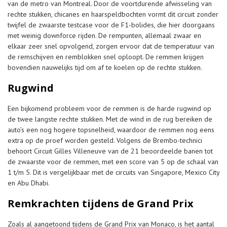
van de metro van Montreal. Door de voortdurende afwisseling van
rechte stukken, chicanes en haarspeldbochten vormt dit circuit zonder
twijfel de zwaarste testcase voor de F1-bolides, die hier doorgaans
met weinig downforce rijden. De rempunten, allemaal zwaar en
elkaar zeer snel opvolgend, zorgen ervoor dat de temperatuur van
de remschijven en remblokken snel oploopt. De remmen krijgen
bovendien nauwelijks tijd om af te koelen op de rechte stukken.
Rugwind
Een bijkomend probleem voor de remmen is de harde rugwind op
de twee langste rechte stukken. Met de wind in de rug bereiken de
auto’s een nog hogere topsnelheid, waardoor de remmen nog eens
extra op de proef worden gesteld. Volgens de Brembo-technici
behoort Circuit Gilles Villeneuve van de 21 beoordeelde banen tot
de zwaarste voor de remmen, met een score van 5 op de schaal van
1 t/m 5. Dit is vergelijkbaar met de circuits van Singapore, Mexico City
en Abu Dhabi.
Remkrachten tijdens de Grand Prix
Zoals al aangetoond tijdens de Grand Prix van Monaco, is het aantal