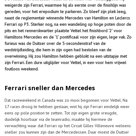
weigerde zijn Ferrari, waarmee hij als eerste over de finishlijn was
gereden, voor het erepodium te parkeren. Zo bleef zijn plek leeg,
naast de reglementair winnende Mercedes van Hamilton en Leclercs
Ferrari op P3. Sterker nog, na een wandeling op hoge poten door de
pits en het rennerskwartier plaatste Vettel het finishbord ‘2’ voor
Hamiltons Mercedes en de ‘1’ pontificaal voor zijn eigen, lege vak. Zo
furieus was de Duitser over de 5-secondenstraf van de
wedstrijdleiding, die hem in zijn ogen had bestolen van de
overwinning. Hij zou Hamilton hebben geblokt na een uitstapje met
zijn Ferrari. Een dure uitglijder voor Vettel, in een voor hem vrijwel
foutloos weekend.
Ferrari sneller dan Mercedes
Dat raceweekend in Canada was zo mooi begonnen voor Vettel. Na
17 races droog te hebben gestaan, wist hij zijn Ferrari eindelijk weer
eens op pole position te zetten. Tot zijn eigen grote vreugde,
duidelijk hoorbaar via de teamradio, maakte hij hiermee de
verwachting waar dat Ferrari op het Circuit Gilles Villeneuve weleens
sneller zou kunnen zijn dan de Mercedessen. Daar moest de Duitser