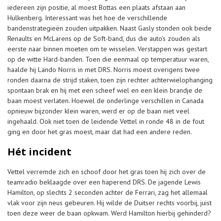
iedereen zijn positie, al moest Bottas een plaats afstaan aan
Hulkenberg. Interessant was het hoe de verschillende
bandenstrategieën zouden uitpakken. Naast Gasly stonden ook beide
Renaults en McLarens op de Soft-band, dus die auto’s zouden als
eerste naar binnen moeten om te wisselen. Verstappen was gestart
op de witte Hard-banden. Toen die eenmaal op temperatuur waren,
haalde hij Lando Norris in met DRS. Norris moest overigens twee
ronden daarna de strijd staken, toen zijn rechter achterwielophanging
spontaan brak en hij met een scheef wiel en een klein brandje de
baan moest verlaten. Hoewel de onderlinge verschillen in Canada
opnieuw bijzonder klein waren, werd er op de baan niet veel
ingehaald. Ook niet toen de leidende Vettel in ronde 48 in de fout
ging en door het gras moest, maar dat had een andere reden.
Hét incident
Vettel verremde zich en schoof door het gras toen hij zich over de
teamradio beklaagde over een haperend DRS. De jagende Lewis
Hamilton, op slechts 2 seconden achter de Ferrari, zag het allemaal
vlak voor zijn neus gebeuren. Hij wilde de Duitser rechts voorbij, juist
toen deze weer de baan opkwam. Werd Hamilton hierbij gehinderd?