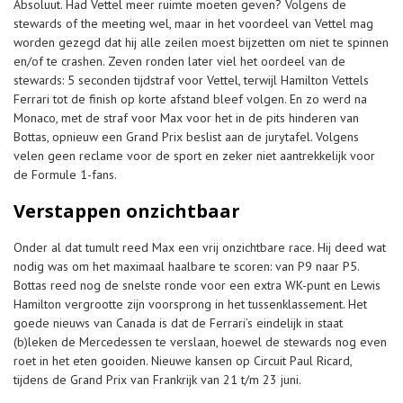
Absoluut. Had Vettel meer ruimte moeten geven? Volgens de
stewards of the meeting wel, maar in het voordeel van Vettel mag
worden gezegd dat hij alle zeilen moest bijzetten om niet te spinnen
en/of te crashen. Zeven ronden later viel het oordeel van de
stewards: 5 seconden tijdstraf voor Vettel, terwijl Hamilton Vettels
Ferrari tot de finish op korte afstand bleef volgen. En zo werd na
Monaco, met de straf voor Max voor het in de pits hinderen van
Bottas, opnieuw een Grand Prix beslist aan de jurytafel. Volgens
velen geen reclame voor de sport en zeker niet aantrekkelijk voor
de Formule 1-fans.
Verstappen onzichtbaar
Onder al dat tumult reed Max een vrij onzichtbare race. Hij deed wat
nodig was om het maximaal haalbare te scoren: van P9 naar P5.
Bottas reed nog de snelste ronde voor een extra WK-punt en Lewis
Hamilton vergrootte zijn voorsprong in het tussenklassement. Het
goede nieuws van Canada is dat de Ferrari’s eindelijk in staat
(b)leken de Mercedessen te verslaan, hoewel de stewards nog even
roet in het eten gooiden. Nieuwe kansen op Circuit Paul Ricard,
tijdens de Grand Prix van Frankrijk van 21 t/m 23 juni.