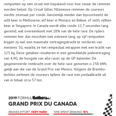
rempunten op een circuit niet bepalend voor hoe zwaar de remmen
worden belast. Op Circuit Gilles Villeneuve remmen de coureurs
slechts zesmaal per ronde. Aanzienlijk minder dan bijvoorbeeld de
acht keer in Melbourne, elf keer in Monaco en Bakoe, of zelfs vijftien
keer in Singapore. In Canada wordt elke ronde 12,7 seconden lang
geremd, wat overeenkomt met 18% van de hele race. De rijders
remmen hier dan misschien niet extreem lang, op vijf rempunten
krijgen zij wel een maximale vertragingskracht te verduren van
minstens 5G, waarbij ze het rempedaal intrappen met een kracht van
125 kg. Deze getallen resulteren in een gemiddelde piekvertraging
van 4,9G, de hoogste van alle races op de GP-kalender. De
gegenereerde remkracht over de hele race genomen is 258 kWh,
gelijk aan die van de Grand Prix van Mexico. Volgens de Brembo-
technici oefenen de coureurs tijdens de race een pedaalkracht uit
van in totaal circa 57 ton.