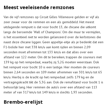
Meest veeleisende remzones
Van de vijf remzones op Circuit Gilles Villeneuve gelden er vijf als
zeer zwaar voor de remmen en een als gemiddeld. Het meest
uitdagende rempunt is dat voor bocht 13, de chicane die uitkomt
langs de beroemde ‘Wall of Champions’. Om die muur te vermijden,
is het essentieel niet te worden gelanceerd over de kerbstones die
naast deze chicane liggen. Geen appeltje-eitje als je bedenkt dat een
F1-bolide hier met 338 km/u aan komt rijden en binnen 2,09
seconden moet afremmen tot 133 km/u en dat alles over een
afstand van 122 meter. Om dit te bereiken, trappen de coureurs met
139 kg op het rempedaal, waarbij zij 5,2G moeten weerstaan. Ook
het rempunt voor bocht 10 is een lastige. Hier moeten de coureurs
binnen 2,64 seconden en 109 meter afremmen van 301 km/u tot 65
km/u. Hierbij is de kracht op het rempedaal zelfs 179 kg en de
vertragingskracht tikt de 5,3G aan. Ook de remafstand voor bocht 1 is
behoorlijk lang. Hier remmen de auto’s over een afstand van 113
meter af van 317 km/u tot 149 km/u in slechts 1,93 seconden.
Brembo-erelijst