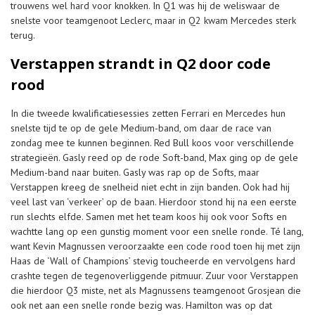
trouwens wel hard voor knokken. In Q1 was hij de weliswaar de
snelste voor teamgenoot Leclerc, maar in Q2 kwam Mercedes sterk
terug.
Verstappen strandt in Q2 door code
rood
In die tweede kwalificatiesessies zetten Ferrari en Mercedes hun
snelste tijd te op de gele Medium-band, om daar de race van
zondag mee te kunnen beginnen. Red Bull koos voor verschillende
strategieën. Gasly reed op de rode Soft-band, Max ging op de gele
Medium-band naar buiten. Gasly was rap op de Softs, maar
Verstappen kreeg de snelheid niet echt in zijn banden. Ook had hij
veel last van ‘verkeer’ op de baan. Hierdoor stond hij na een eerste
run slechts elfde. Samen met het team koos hij ook voor Softs en
wachtte lang op een gunstig moment voor een snelle ronde. Té lang,
want Kevin Magnussen veroorzaakte een code rood toen hij met zijn
Haas de ‘Wall of Champions’ stevig toucheerde en vervolgens hard
crashte tegen de tegenoverliggende pitmuur. Zuur voor Verstappen
die hierdoor Q3 miste, net als Magnussens teamgenoot Grosjean die
ook net aan een snelle ronde bezig was. Hamilton was op dat