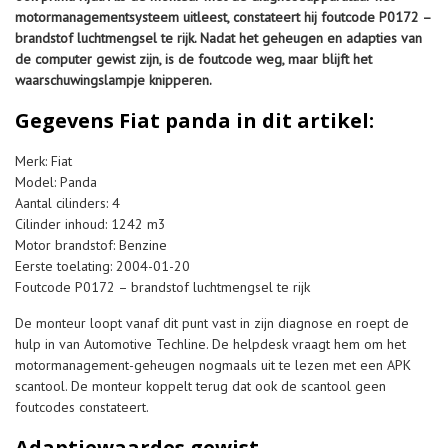
motormanagementsysteem uitleest, constateert hij foutcode P0172 –
brandstof luchtmengsel te rijk. Nadat het geheugen en adapties van
de computer gewist zijn, is de foutcode weg, maar blijft het
waarschuwingslampje knipperen.
Gegevens Fiat panda in dit artikel:
Merk: Fiat
Model: Panda
Aantal cilinders: 4
Cilinder inhoud: 1242 m3
Motor brandstof: Benzine
Eerste toelating: 2004-01-20
Foutcode P0172 – brandstof luchtmengsel te rijk
De monteur loopt vanaf dit punt vast in zijn diagnose en roept de
hulp in van Automotive Techline. De helpdesk vraagt hem om het
motormanagement-geheugen nogmaals uit te lezen met een APK
scantool. De monteur koppelt terug dat ook de scantool geen
foutcodes constateert.
Adaptiewaardes gewist