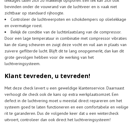
lekkages laten zich zo makkelijk opsporen. Een lek kan zich ook
bevinden onder de vouwrand van de luchtveer en is vaak niet
zichtbaar op standaard rijhoogte.
Controleer de luchtveerpoten en schokdempers op olielekkage
en overmatige roest.
Bekijk de conditie van de luchtinlaatslang van de compressor.
Door een lage temperatuur in combinatie met compressor vibraties
kan de slang scheuren en zuigt deze vocht en vuil aan in plaats van
zuivere gefilterde lucht. Blijft dit te lang onopgemerkt, dan kan dit
grote gevolgen hebben voor de werking van het
luchtveringsysteem.
Klant tevreden, u tevreden!
Met deze check levert u een geweldige klantenservice. Daarnaast
verhoogt de check ook de kans op extra werkplaatsomzet. Een
defect in de luchtvering moet u meestal direct repareren om het
systeem goed te laten functioneren en een comfortabele en veilige
rit te garanderen. Dus de volgende keer dat u een wintercheck
uitvoert, controleer dan ook direct het luchtveringsysteem!