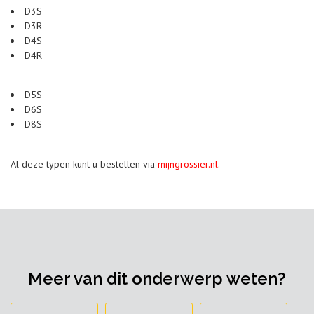
D3S
D3R
D4S
D4R
D5S
D6S
D8S
Al deze typen kunt u bestellen via
mijngrossier.nl
.
Meer van dit onderwerp weten?