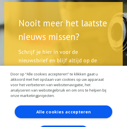
Nooit meer het laatste
nieuws missen?
Schrijf je hier in voor de
nieuwsbrief en blijf altijd op de
hoogte.
Door op “Alle cookies accepteren” te klikken gaat u
akkoord met het opslaan van cookies op uw apparaat
voor het verbeteren van websitenavigatie, het
analyseren van websitegebruik en om ons te helpen bij
onze marketingprojecten.
Contact
Account aanvragen
Inloggen
Alle cookies accepteren
RAI bestanden
Privacy
Algemene voorwaarden
Verwerkersovereenkomst