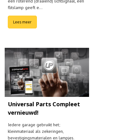
een roterend (draaiend) lichtsignaal, een
flitslamp geeft e…
Lees meer
Universal Parts Compleet
vernieuwd!
Iedere garage gebruikt het;
kleinmateriaal als zekeringen,
bevestigingsmaterialen en lampjes.