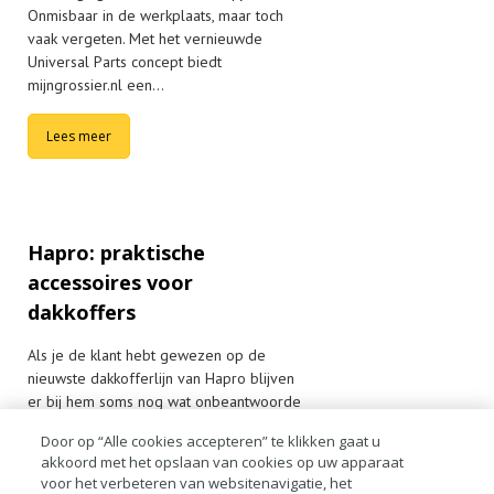
Onmisbaar in de werkplaats, maar toch
vaak vergeten. Met het vernieuwde
Universal Parts concept biedt
mijngrossier.nl een…
Lees meer
Hapro: praktische
accessoires voor
dakkoffers
Als je de klant hebt gewezen op de
nieuwste dakkofferlijn van Hapro blijven
er bij hem soms nog wat onbeantwoorde
vragen. Hoe berg ik de koffer eigenlijk
Door op “Alle cookies accepteren” te klikken gaat u
op? En kan ik mijn oude dakdragers
akkoord met het opslaan van cookies op uw apparaat
blijven gebruiken? Hapro b…
voor het verbeteren van websitenavigatie, het