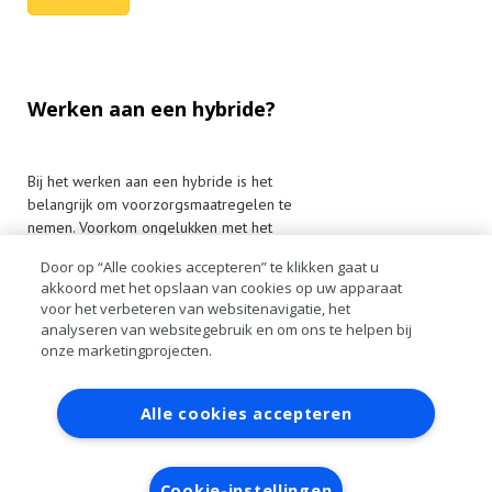
Werken aan een hybride?
Bij het werken aan een hybride is het
belangrijk om voorzorgsmaatregelen te
nemen. Voorkom ongelukken met het
hoogspanningsgedeelte! Mijngrossier.nl
Door op “Alle cookies accepteren” te klikken gaat u
biedt een ruime keuze aan speciaal
akkoord met het opslaan van cookies op uw apparaat
geïsoleerd VDE-gereedschap, be…
voor het verbeteren van websitenavigatie, het
analyseren van websitegebruik en om ons te helpen bij
Lees meer
onze marketingprojecten.
Contact
Account aanvragen
Inloggen
Alle cookies accepteren
RAI bestanden
Privacy
Algemene
voorwaarden
Verwerkersovereenkomst
Cookie-instellingen