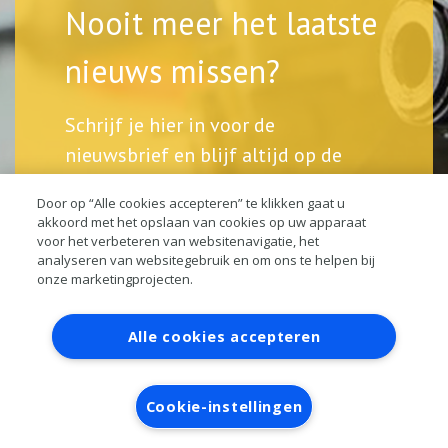
Nooit meer het laatste
nieuws missen?
Schrijf je hier in voor de
nieuwsbrief en blijf altijd op de
hoogte.
Door op “Alle cookies accepteren” te klikken gaat u
akkoord met het opslaan van cookies op uw apparaat
voor het verbeteren van websitenavigatie, het
analyseren van websitegebruik en om ons te helpen bij
onze marketingprojecten.
Contact
Account aanvragen
Inloggen
Alle cookies accepteren
RAI bestanden
Privacy
Algemene voorwaarden
Verwerkersovereenkomst
Cookie-instellingen