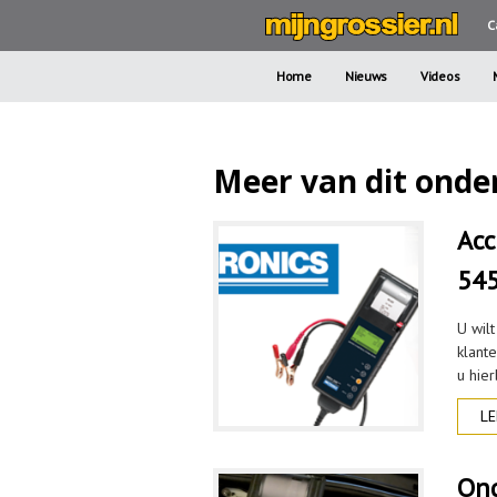
C
Home
Nieuws
Videos
Meer van dit onde
Acc
545
U wil
klant
u hie
LE
Ond