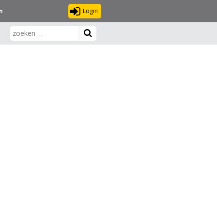
Login
n