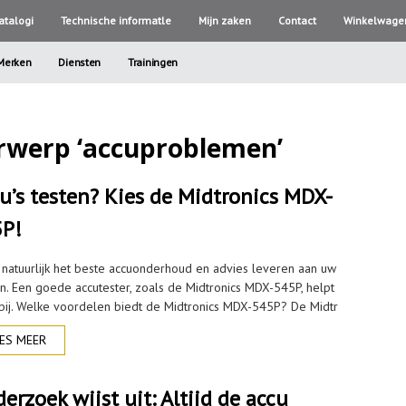
atalogi
Technische informatle
Mijn zaken
Contact
Winkelwage
Merken
Diensten
Trainingen
rwerp ‘accuproblemen’
u’s testen? Kies de Midtronics MDX-
P!
t natuurlijk het beste accuonderhoud en advies leveren aan uw
en. Een goede accutester, zoals de Midtronics MDX-545P, helpt
rbij. Welke voordelen biedt de Midtronics MDX-545P? De Midtr
ES MEER
erzoek wijst uit: Altijd de accu