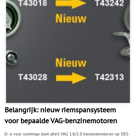
Belangrijk: nieuw riemspansysteem
voor bepaalde VAG-benzinemotoren
Er is voor sommige (niet alle!) VAG 1.8/2.0 benzinemotoren op OES-