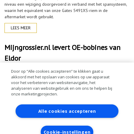
niveau een wijziging doorgevoerd in verband met het spansysteem,
waarin het equivalent van onze Gates 5491XS-riem in de
aftermarket wordt gebruikt.
LEES MEER
Mijngrossier.nl levert OE-bobines van
Eldor
Er is opnieuw een reeks eerste montagedelen leverbaar bij
Door op “Alle cookies accepteren” te klikken gaat u
akkoord met het opslaan van cookies op uw apparaat
mijngrossier.nl: bobines van Eldor. Voor het goed functioneren van
voor het verbeteren van websitenavigatie, het
een benzinemotor is vandaag de dag een hoogwaardig high
analyseren van websitegebruik en om ons te helpen bij
voltage-ontstekingssysteem een abs
onze marketingprojecten.
LEES MEER
Contact
Account aanvragen
Inloggen
Alle cookies accepteren
RAI bestanden
Privacy
Algemene
voorwaarden
Verwerkersovereenkomst
Cookie-instellingen