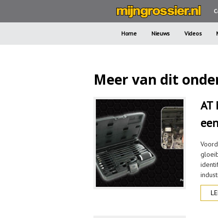
C
Home
Nieuws
Videos
Meer van dit onde
AT 
een
Voord
gloei
ident
indust
LE