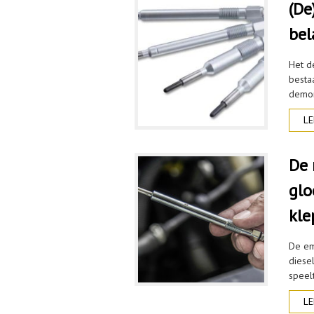
(De
bel
Het d
besta
demon
LE
De 
glo
kle
De em
diesel
speelt
LE