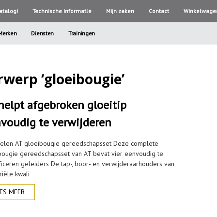
atalogi
Technische informatle
Mijn zaken
Contact
Winkelwage
Merken
Diensten
Trainingen
rwerp ‘gloeibougie’
helpt afgebroken gloeitip
voudig te verwijderen
elen AT gloeibougie gereedschapsset Deze complete
bougie gereedschapsset van AT bevat vier eenvoudig te
ificeren geleiders De tap-, boor- en verwijderaarhouders van
riële kwali
ES MEER