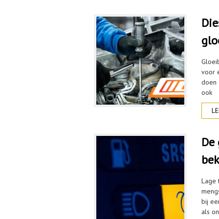
Die
glo
Gloeib
voor 
doen 
ook
LE
De 
be
Lage 
mengs
bij e
als on