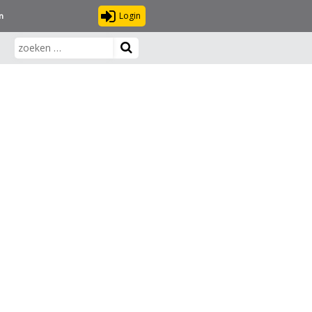
Login
n