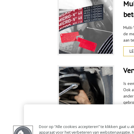
Mul
bet
Multi-
de me
aan te
LE
Ver
Is ee
Ook a
ander
gebro
LE
Door op “Alle cookies accepteren” te klikken gaat u
apparaat voor het verbeteren van websitenavigatie,