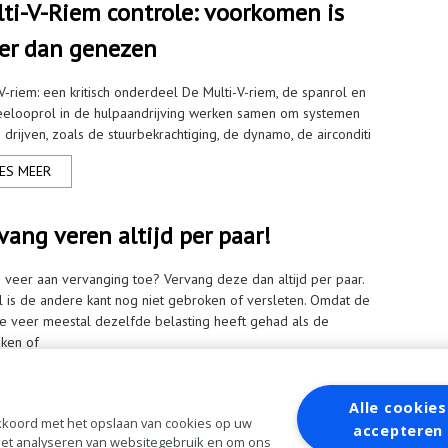
ti-V-Riem controle: voorkomen is
er dan genezen
V-riem: een kritisch onderdeel De Multi-V-riem, de spanrol en
elooprol in de hulpaandrijving werken samen om systemen
 drijven, zoals de stuurbekrachtiging, de dynamo, de airconditi
ES MEER
vang veren altijd per paar!
n veer aan vervanging toe? Vervang deze dan altijd per paar.
l is de andere kant nog niet gebroken of versleten. Omdat de
e veer meestal dezelfde belasting heeft gehad als de
ken of
ES MEER
Alle cookies
 akkoord met het opslaan van cookies op uw
accepteren
 het analyseren van websitegebruik en om ons