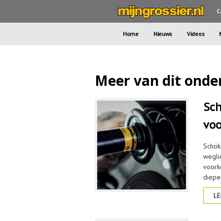
C
Home
Nieuws
Videos
Meer van dit onde
Sch
vo
Schok
wegli
voork
dieper
LE