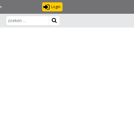
Login
n