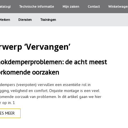
atalogi
Technische informatle
Mijn zaken
Contact
Winkelwage
Merken
Diensten
Trainingen
rwerp ‘Vervangen’
okdemperproblemen: de acht meest
orkomende oorzaken
dempers (veerpoten) vervullen een essentiële rol in
gging, veiligheid en comfort. Onjuiste montage is een veel
omende oorzaak van problemen. In dit artikel gaan we hier
 op in. 1
ES MEER