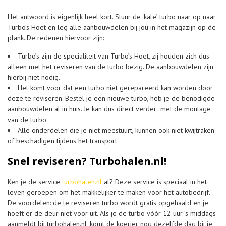
Het antwoord is eigenlijk heel kort. Stuur de ‘kale’ turbo naar op naar
Turbo’s Hoet en leg alle aanbouwdelen bij jou in het magazijn op de
plank. De redenen hiervoor zijn:
Turbo’s zijn de specialiteit van Turbo’s Hoet, zij houden zich dus
alleen met het reviseren van de turbo bezig. De aanbouwdelen zijn
hierbij niet nodig.
Het komt voor dat een turbo niet gerepareerd kan worden door
deze te reviseren. Bestel je een nieuwe turbo, heb je de benodigde
aanbouwdelen al in huis. Je kan dus direct verder met de montage
van de turbo.
Alle onderdelen die je niet meestuurt, kunnen ook niet kwijtraken
of beschadigen tijdens het transport.
Snel reviseren? Turbohalen.nl!
Ken je de service
turbohalen.nl
al? Deze service is speciaal in het
leven geroepen om het makkelijker te maken voor het autobedrijf.
De voordelen: de te reviseren turbo wordt gratis opgehaald en je
hoeft er de deur niet voor uit. Als je de turbo vóór 12 uur ’s middags
aanmeldt bij turbohalen.nl, komt de koerier nog dezelfde dag bij je