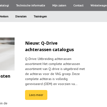
atalogi
Technische informatle
Mijn zaken
Contact
Winkelwage
Merken
Diensten
Trainingen
Nieuw: Q-Drive
achterassen catalogus
Q-Drive: Uitbreiding achterassen
assortiment Het complete achterassen
assortiment van Q-drive is uitgebreid met
de achteras voor de VAG groep. Deze
osten
complete achteras is volledig
gereviseerd (OEM) en voorzien va…
Lees meer
in de