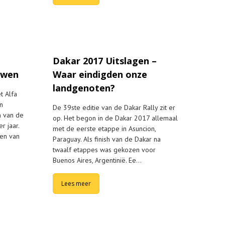
Dakar 2017 Uitslagen –
uwen
Waar eindigden onze
landgenoten?
t Alfa
n
De 39ste editie van de Dakar Rally zit er
n van de
op. Het begon in de Dakar 2017 allemaal
r jaar.
met de eerste etappe in Asuncion,
gen van
Paraguay. Als finish van de Dakar na
twaalf etappes was gekozen voor
Buenos Aires, Argentinië. Ee…
Lees meer