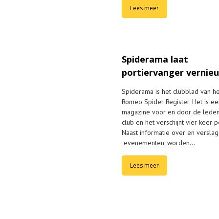
Lees meer
Spiderama laat
portiervanger vernie
Spiderama is het clubblad van he
Romeo Spider Register. Het is ee
magazine voor en door de lede
club en het verschijnt vier keer pe
Naast informatie over en versla
evenementen, worden…
Lees meer