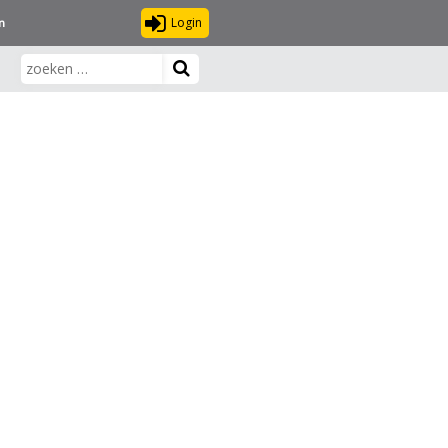
Login
n