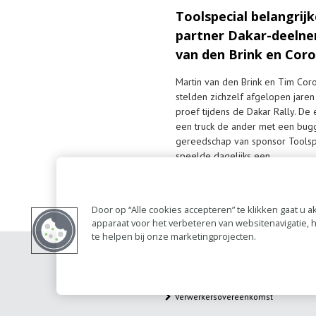
Toolspecial belangrijk
partner Dakar-deeln
van den Brink en Coro
Martin van den Brink en Tim Cor
stelden zichzelf afgelopen jare
proef tijdens de Dakar Rally. De
een truck de ander met een bugg
gereedschap van sponsor Toolsp
speelde dagelijks een…
Lees meer
Door op “Alle cookies accepteren” te klikken gaat u
apparaat voor het verbeteren van websitenavigatie,
te helpen bij onze marketingprojecten.
Contact
Account 
RAI bestanden
Privacy
Verwerkersovereenkomst