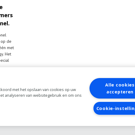
e
emers
nel.
onel
n op de
 één met
y. Het
ecial
Alle cookies
 akkoord met het opslaan van cookies op uw
accepteren
 het analyseren van websitegebruik en om ons
aanvragen
Inloggen
Cookie-instelli
Algemene
voorwaarden