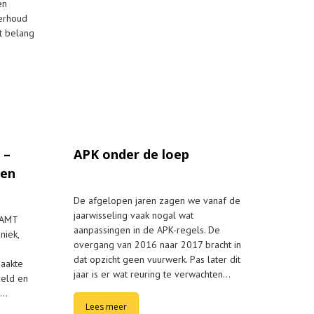
en
derhoud
t belang
 –
APK onder de loep
den
De afgelopen jaren zagen we vanaf de
jaarwisseling vaak nogal wat
j AMT
aanpassingen in de APK-regels. De
niek,
overgang van 2016 naar 2017 bracht in
dat opzicht geen vuurwerk. Pas later dit
maakte
jaar is er wat reuring te verwachten…
reld en
a…
Lees meer