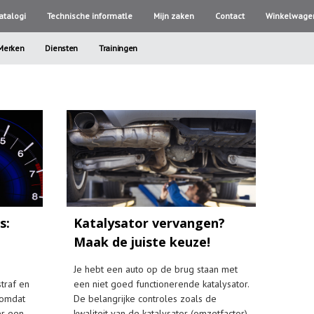
atalogi
Technische informatle
Mijn zaken
Contact
Winkelwage
Merken
Diensten
Trainingen
s:
Katalysator vervangen?
Maak de juiste keuze!
Je hebt een auto op de brug staan met
traf en
een niet goed functionerende katalysator.
 omdat
De belangrijke controles zoals de
er een
kwaliteit van de katalysator (omzetfactor)