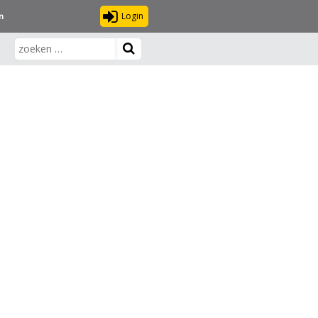
Login
n