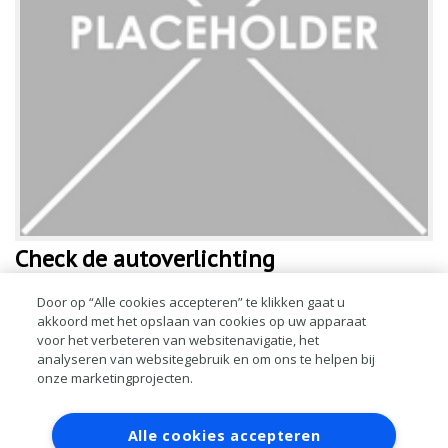
Check de autoverlichting
Recent meldde de Bovag belangwekkende cijfers over de meest
Door op “Alle cookies accepteren” te klikken gaat u
akkoord met het opslaan van cookies op uw apparaat
voorkomende APK-afkeurpunten. Verlichting staat met stip bovenaan.
voor het verbeteren van websitenavigatie, het
Uit de Bovag-cijfers blijkt dat 27 procent van de afkeurpunten de
analyseren van websitegebruik en om ons te helpen bij
verlichting betreft. B
onze marketingprojecten.
LEES MEER
Contact
Account aanvragen
Inloggen
Alle cookies accepteren
RAI bestanden
Privacy
Algemene