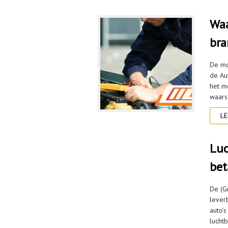
Waa
bra
De mo
de Au
het m
waars
LE
Luc
bet
De (G
lever
auto’
lucht