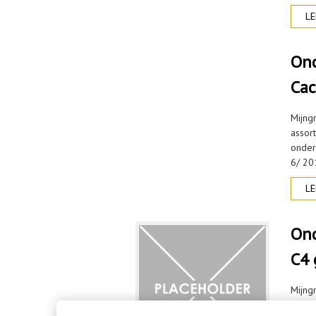
LE
Ond
Cac
Mijng
assor
onderd
6/ 20
LE
Ond
C4 
Mijng
assor