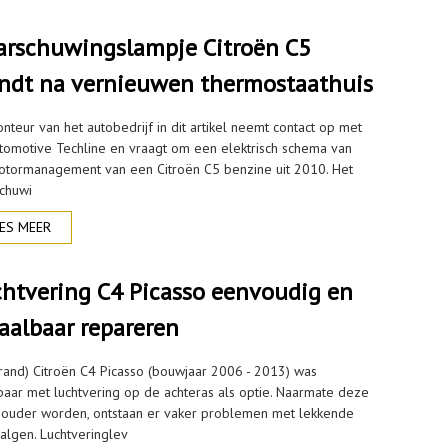
rschuwingslampje Citroën C5
ndt na vernieuwen thermostaathuis
nteur van het autobedrijf in dit artikel neemt contact op met
tomotive Techline en vraagt om een elektrisch schema van
otormanagement van een Citroën C5 benzine uit 2010. Het
chuwi
ES MEER
htvering C4 Picasso eenvoudig en
aalbaar repareren
rand) Citroën C4 Picasso (bouwjaar 2006 - 2013) was
baar met luchtvering op de achteras als optie. Naarmate deze
s ouder worden, ontstaan er vaker problemen met lekkende
balgen. Luchtveringlev