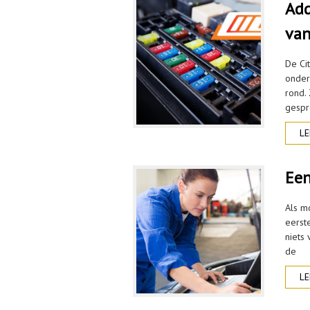
Add
van
De Ci
onder
rond. 
gespr
LE
Een
Als m
eerste
niets 
de
LE