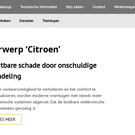
atalogi
Technische informatle
Mijn zaken
Contact
Winkelwage
Merken
Diensten
Trainingen
rwerp ‘Citroen’
tbare schade door onschuldige
deling
 verkeersveiligheid te verbeteren en het comfort te
aliseren, worden moderne voertuigen met steeds meer
ronische systemen uitgerust. Dat de kostbare elektronische
nenten gevoelig zi
ES MEER