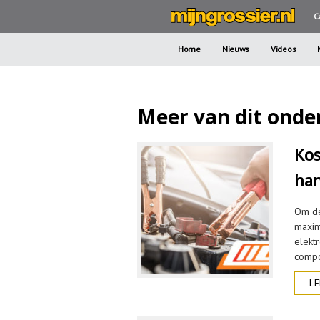
C
Home
Nieuws
Videos
Meer van dit onde
Kos
han
Om de
maxim
elekt
compo
LE