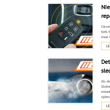
Nie
rep
Citro
belt,
maar h
LE
Det
sle
Als d
Globe
insta
rijden
LE