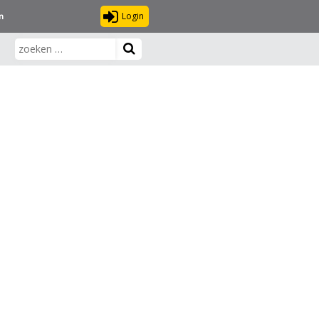
Login
n