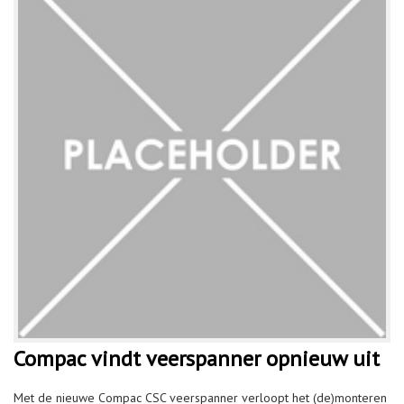
Compac vindt veerspanner opnieuw uit
Met de nieuwe Compac CSC veerspanner verloopt het (de)monteren