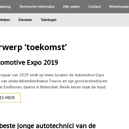
atalogi
Technische informatle
Mijn zaken
Contact
Winkelwage
Merken
Diensten
Trainingen
rwerp ‘toekomst’
omotive Expo 2019
t najaar van 2019 vindt op twee locaties de Automotive Expo
s van onderdelendistributeur Fource en zijn grossiersbedrijven:
 in Eindhoven, daarna in Rotterdam. Beide keren staat de huisb
ES MEER
beste jonge autotechnici van de