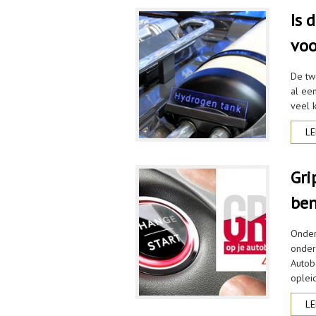
Is 
voo
De tw
al een
veel k
LE
Gri
ben
Ondern
onder
Autobe
opleid
LE