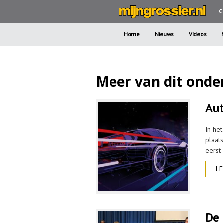
C
Home
Nieuws
Videos
Meer van dit onde
Aut
In he
plaat
eerst
LE
De 