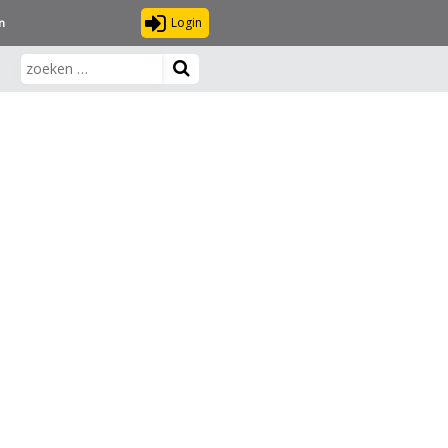
Login
n