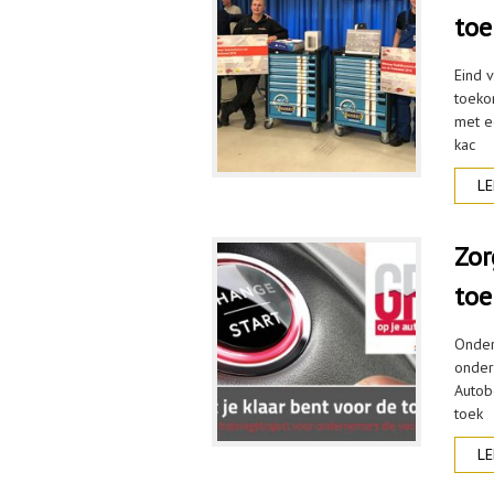
toe
Eind 
toeko
met e
kac
LE
Zor
toe
Ondern
onder
Autobe
toek
LE