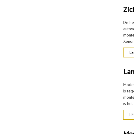
Zic
De he
autov
monte
Xenon
LE
Lam
Moder
is te
monte
is het
LE
Mee