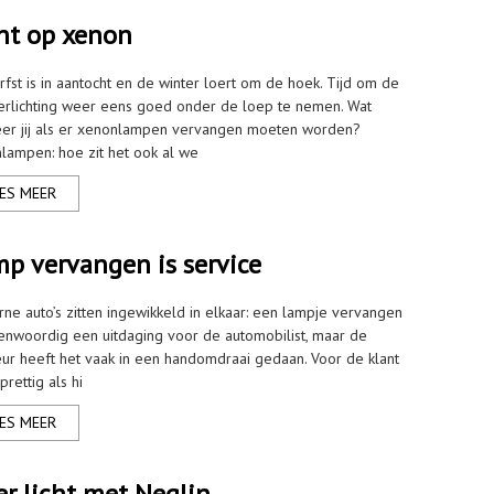
ht op xenon
rfst is in aantocht en de winter loert om de hoek. Tijd om de
erlichting weer eens goed onder de loep te nemen. Wat
er jij als er xenonlampen vervangen moeten worden?
lampen: hoe zit het ook al we
ES MEER
p vervangen is service
ne auto’s zitten ingewikkeld in elkaar: een lampje vervangen
genwoordig een uitdaging voor de automobilist, maar de
ur heeft het vaak in een handomdraai gedaan. Voor de klant
 prettig als hi
ES MEER
r licht met Neglin