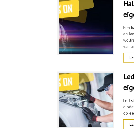
Hal
eig
Een h
en la
wolfr
van a
LE
Led
eig
Led st
diode
op ee
LE