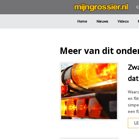
C
Home
Nieuws
Videos
Meer van dit onde
Zwa
dat
Waars
en fli
simpe
een fl
LE