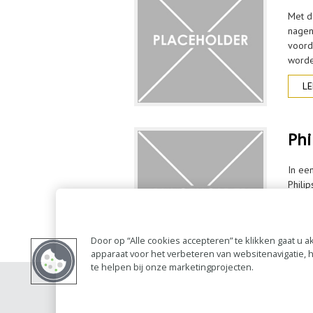
Met d
nagen
voord
worde
LE
Phi
In ee
Phili
Tijde
helde
LE
Door op “Alle cookies accepteren” te klikken gaat u
apparaat voor het verbeteren van websitenavigatie,
te helpen bij onze marketingprojecten.
Contact
Account 
RAI bestanden
Privacy