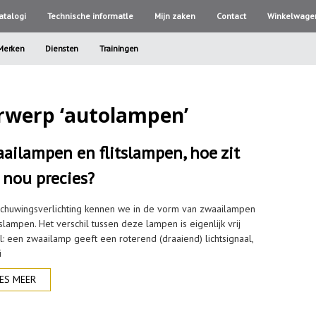
atalogi
Technische informatle
Mijn zaken
Contact
Winkelwage
Merken
Diensten
Trainingen
rwerp ‘autolampen’
ailampen en flitslampen, hoe zit
 nou precies?
chuwingsverlichting kennen we in de vorm van zwaailampen
tslampen. Het verschil tussen deze lampen is eigenlijk vrij
l: een zwaailamp geeft een roterend (draaiend) lichtsignaal,
i
ES MEER