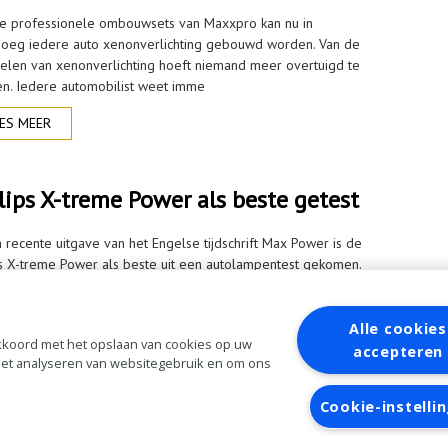
e professionele ombouwsets van Maxxpro kan nu in
oeg iedere auto xenonverlichting gebouwd worden. Van de
elen van xenonverlichting hoeft niemand meer overtuigd te
n. Iedere automobilist weet imme
ES MEER
lips X-treme Power als beste getest
n recente uitgave van het Engelse tijdschrift Max Power is de
ps X-treme Power als beste uit een autolampentest gekomen.
ns de test zijn verschillende autolampen op lichtbundel en
rheid getest. D
Alle cookies
ES MEER
 akkoord met het opslaan van cookies op uw
accepteren
 het analyseren van websitegebruik en om ons
aanvragen
Inloggen
Cookie-instelli
Algemene
voorwaarden