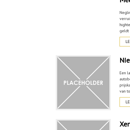
Negli
verru
highte
geldt
LE
Nie
Een l
autob
prijs
van to
LE
Xen