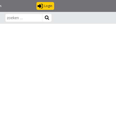
Login
n