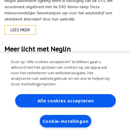
Neglin automotive lighting heeft in navolging van de D3S, het
assortiment uitgebreid met de D4S Xenon-lamp. Deze
milieuvriendelijke Xenonlampen zijn voor het autobedrijf een
uitstekend alternatief door hun aantrekk
LEES MEER
Meer licht met Neglin
Neglin automotive lighting heeft zijn assortiment autolampen
Door op “Alle cookies accepteren” te klikken gaat u
akkoord met het opslaan van cookies op uw apparaat
verruimd. Dit betekent voor het autobedrijf een grotere keus
voor het verbeteren van websitenavigatie, het
hightech producten met een aantrekkelijk prijskaartje. In het verkeer
analyseren van websitegebruik en om ons te helpen bij
geldt een belangrijke
onze marketingprojecten.
LEES MEER
Contact
Account aanvragen
Inloggen
Alle cookies accepteren
RAI bestanden
Privacy
Algemene
voorwaarden
Verwerkersovereenkomst
Cookie-instellingen