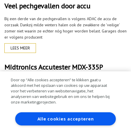
Veel pechgevallen door accu
Bij een derde van de pechgevallen is volgens ADAC de accu de
oorzaak. Dankzij milde winters halen ook de zwakkere de 'veilige'
zomer niet waarin ze echter nóg hoger worden belast. Garages doen
er volgens producent
LEES MEER
Midtronics Accutester MDX-335P
Een accu is geen seizoensgebonden product! Met de accutesters van
Door op “Alle cookies accepteren” te klikken gaat u
akkoord met het opslaan van cookies op uw apparaat
marktleider Midtronics test u het hele jaar door snel en gemakkelijk
voor het verbeteren van websitenavigatie, het
elke accu. Door accu’s die aan het einde van hun levensduur zijn tijdig
analyseren van websitegebruik en om ons te helpen bij
te ver
onze marketingprojecten.
LEES MEER
Contact
Account aanvragen
Inloggen
Alle cookies accepteren
RAI bestanden
Privacy
Algemene
voorwaarden