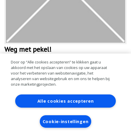
Weg met pekel!
Pekel is slecht voor elke auto. Met de juiste reinigingsmiddelen gaat
Door op “Alle cookies accepteren” te klikken gaat u
akkoord met het opslaan van cookies op uw apparaat
een auto snel en gemakkelijk ‘zoutvrij’ door het leven. Moderne
voor het verbeteren van websitenavigatie, het
auto’s roesten steeds minder, maar dat betekent niet dat de inwerking
analyseren van websitegebruik en om ons te helpen bij
van z
onze marketingprojecten.
LEES MEER
Contact
Account aanvragen
Inloggen
Alle cookies accepteren
RAI bestanden
Privacy
Algemene
voorwaarden
Verwerkersovereenkomst
Cookie-instellingen